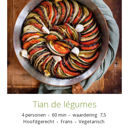
AANMELDEN
RECEPTEN
WEEKMENU'S
KOOKBOEKEN
Tian de légumes
4 personen
60 min
waardering
7,5
Hoofdgerecht
Frans
Vegetarisch