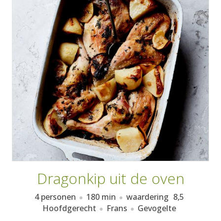
AANMELDEN
RECEPTEN
WEEKMENU'S
KOOKBOEKEN
Dragonkip uit de oven
4 personen
180 min
waardering
8,5
Hoofdgerecht
Frans
Gevogelte