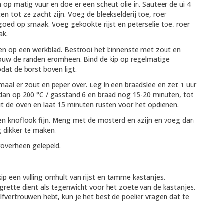
op matig vuur en doe er een scheut olie in. Sauteer de ui 4
 tot ze zacht zijn. Voeg de bleekselderij toe, roer
goed op smaak. Voeg gekookte rijst en peterselie toe, roer
ak.
en op een werkblad. Bestrooi het binnenste met zout en
 vouw de randen eromheen. Bind de kip op regelmatige
at de borst boven ligt.
 maal er zout en peper over. Leg in een braadslee en zet 1 uur
n dan op 200 °C / gasstand 6 en braad nog 15-20 minuten, tot
uit de oven en laat 15 minuten rusten voor het opdienen.
 en knoflook fijn. Meng met de mosterd en azijn en voeg dan
ng dikker te maken.
roverheen gelepeld.
kip een vulling omhult van rijst en tamme kastanjes.
igrette dient als tegenwicht voor het zoete van de kastanjes.
zelfvertrouwen hebt, kun je het best de poelier vragen dat te