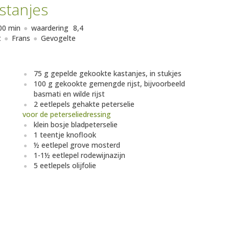
stanjes
00 min
waardering
8,4
t
Frans
Gevogelte
75 g gepelde gekookte kastanjes, in stukjes
100 g gekookte gemengde rijst, bijvoorbeeld
basmati en wilde rijst
2 eetlepels gehakte peterselie
voor de peterseliedressing
klein bosje bladpeterselie
1 teentje knoflook
½ eetlepel grove mosterd
1-1½ eetlepel rodewijnazijn
5 eetlepels olijfolie