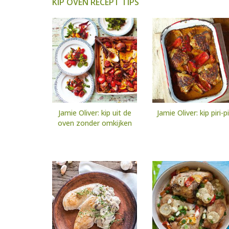
KIP OVEN RECEPT TIPS
Jamie Oliver: kip uit de
Jamie Oliver: kip piri-pi
oven zonder omkijken