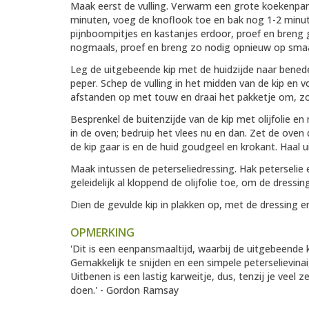
Maak eerst de vulling. Verwarm een grote koekenpan 
minuten, voeg de knoflook toe en bak nog 1-2 minuten
pijnboompitjes en kastanjes erdoor, proef en breng 
nogmaals, proef en breng zo nodig opnieuw op sma
Leg de uitgebeende kip met de huidzijde naar bened
peper. Schep de vulling in het midden van de kip en
afstanden op met touw en draai het pakketje om, zod
Besprenkel de buitenzijde van de kip met olijfolie en
in de oven; bedruip het vlees nu en dan. Zet de ove
de kip gaar is en de huid goudgeel en krokant. Haal 
Maak intussen de peterseliedressing. Hak peterselie
geleidelijk al kloppend de olijfolie toe, om de dressi
Dien de gevulde kip in plakken op, met de dressing e
OPMERKING
'Dit is een eenpansmaaltijd, waarbij de uitgebeende 
Gemakkelijk te snijden en een simpele peterselievina
Uitbenen is een lastig karweitje, dus, tenzij je veel 
doen.' - Gordon Ramsay