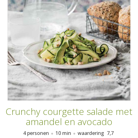
AANMELDEN
RECEPTEN
WEEKMENU'S
KOOKBOEKEN
Crunchy courgette salade met
amandel en avocado
4 personen
10 min
waardering
7,7