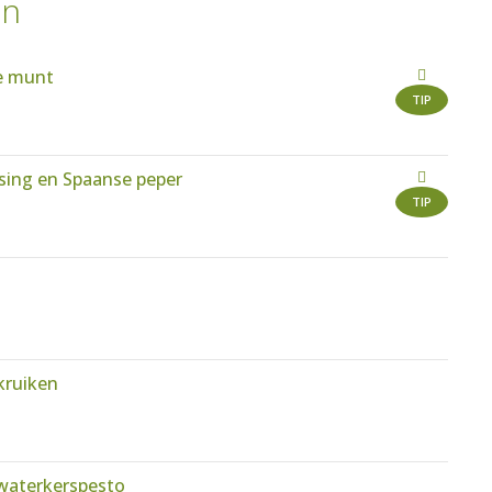
en
se munt
TIP
sing en Spaanse peper
TIP
kruiken
waterkerspesto