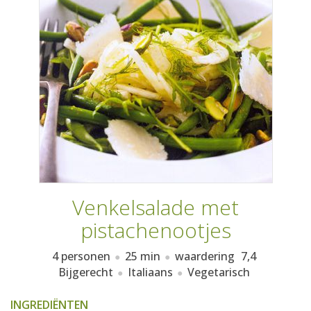
AANMELDEN
RECEPTEN
WEEKMENU'S
KOOKBOEKEN
Venkelsalade met
pistachenootjes
4 personen
25 min
waardering
7,4
Bijgerecht
Italiaans
Vegetarisch
INGREDIËNTEN