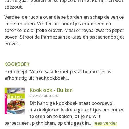
tot ze gaan geuren en schep ze om met komijn en wat
zeezout.
Verdeel de rucola over diepe borden en schep de venkel
in het midden. Verdeel de boontjes eromheen en
sprenkel de olijfolie erover. Maal er royaal zwarte peper
boven. Strooi de Parmezaanse kaas en pistachenootjes
erover.
KOOKBOEK
Het recept 'Venkelsalade met pistachenootjes' is
afkomstig uit het kookboek...
Kook ook - Buiten
diverse auteurs
Dit handige kookboek staat boordevol
makkelijke en lekkere gerechtjes om buiten
te eten én te koken, of je nu wilt
barbecueën, picknicken, op chic gaat in...
lees verder