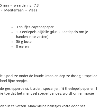
5 min
waardering
7,3
Mediterraan
Vlees
3 snufjes cayennepeper
1-3 eetlepels olijfolie (plus 2-3eetlepels om je
handen in te vetten)
50 g boter
8 eieren
lie. Spoel ze onder de koude kraan en dep ze droog. Stapel de
heel fijne reepjes.
e gesnipperde ui, kruiden, specerijen, ¼ theelepel peper en 1
 olie toe dat het mengsel soepel genoeg wordt om er mooie
den in te vetten. Maak kleine balletjes köfte door het