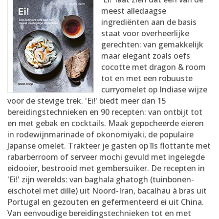
AANMELDEN
RECEPTEN
meest alledaagse
ingrediënten aan de basis
staat voor overheerlijke
WEEKMENU'S
gerechten: van gemakkelijk
maar elegant zoals oefs
cocotte met dragon & room
KOOKBOEKEN
tot en met een robuuste
curryomelet op Indiase wijze
voor de stevige trek. 'Ei!' biedt meer dan 15
bereidingstechnieken en 90 recepten: van ontbijt tot
en met gebak en cocktails. Maak gepocheerde eieren
in rodewijnmarinade of okonomiyaki, de populaire
Japanse omelet. Trakteer je gasten op îls flottante met
rabarberroom of serveer mochi gevuld met ingelegde
eidooier, bestrooid met gembersuiker. De recepten in
'Ei!' zijn werelds: van baghala ghatogh (tuinbonen-
eischotel met dille) uit Noord-Iran, bacalhau à bras uit
Portugal en gezouten en gefermenteerd ei uit China.
Van eenvoudige bereidingstechnieken tot en met