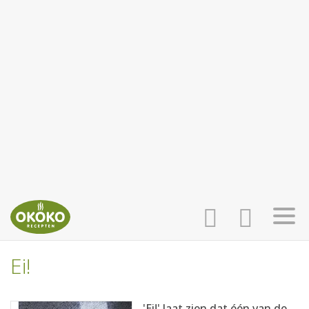
Ei!
INLOGGEN
HOME
'Ei!' laat zien dat één van de