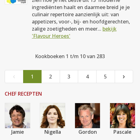
zien hoe je het beste uit 15 'moderne'
ingrediënten haalt en daarmee breid je je
culinair repertoire aanzienlijk uit: van
appetizers, voor-, bij- en hoofdgerechten,
zalige zoetigheden en meer...
bekijk
'Flavour Heroes'
Kookboeken 1 t/m 10 van 283
‹
›
1
2
3
4
5
CHEF RECEPTEN
Jamie
Nigella
Gordon
Pascale