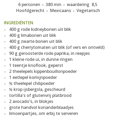
6 personen
380 min
waardering
8,5
Hoofdgerecht
Mexicaans
Vegetarisch
INGREDIËNTEN
400 g rode kidneybonen uit blik
400 g limabonen uit blik
400 g zwarte bonen uit blik
400 g cherrytomaten uit blik (of vers en ontveld)
90 g geroosterde rode paprika, in reepjes
1 kleine rode ui, in dunne ringen
1 teentje knoflook, geperst
2 theelepels kippenbouillonpoeder
1 eetlepel komijnpoeder
½ theelepel chilipoeder
½ krop ijsbergsla, gescheurd
tortilla's of glutenvrij platbrood
2 avocado's, in blokjes
grote handvol korianderblaadjes
limoenpartjes, om erbij te serveren