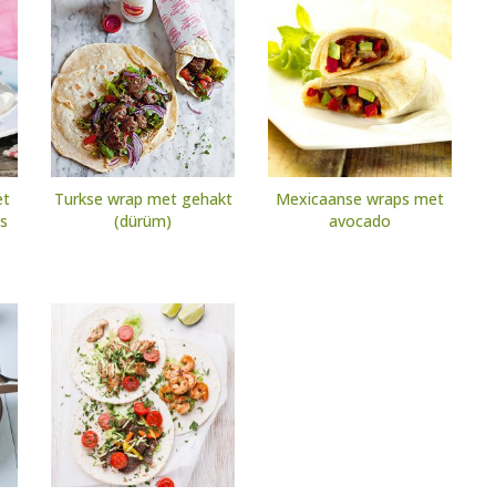
et
Turkse wrap met gehakt
Mexicaanse wraps met
us
(dürüm)
avocado