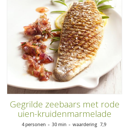
AANMELDEN
RECEPTEN
WEEKMENU'S
KOOKBOEKEN
Gegrilde zeebaars met rode
uien-kruidenmarmelade
4 personen
30 min
waardering
7,9