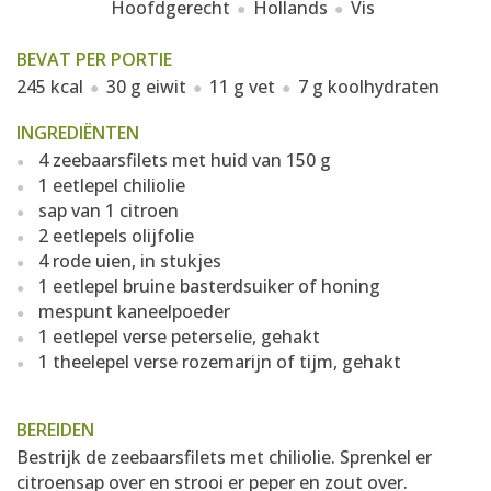
Hoofdgerecht
Hollands
Vis
BEVAT PER PORTIE
245 kcal
30 g eiwit
11 g vet
7 g koolhydraten
INGREDIËNTEN
4 zeebaarsfilets met huid van 150 g
1 eetlepel chiliolie
sap van 1 citroen
2 eetlepels olijfolie
4 rode uien, in stukjes
1 eetlepel bruine basterdsuiker of honing
mespunt kaneelpoeder
1 eetlepel verse peterselie, gehakt
1 theelepel verse rozemarijn of tijm, gehakt
BEREIDEN
Bestrijk de zeebaarsfilets met chiliolie. Sprenkel er
citroensap over en strooi er peper en zout over.