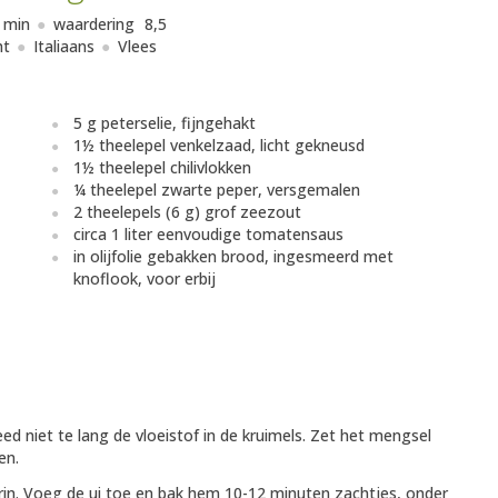
 min
waardering
8,5
ht
Italiaans
Vlees
5 g peterselie, fijngehakt
1½ theelepel venkelzaad, licht gekneusd
1½ theelepel chilivlokken
¼ theelepel zwarte peper, versgemalen
2 theelepels (6 g) grof zeezout
circa 1 liter eenvoudige tomatensaus
in olijfolie gebakken brood, ingesmeerd met
knoflook, voor erbij
 niet te lang de vloeistof in de kruimels. Zet het mengsel
en.
erin. Voeg de ui toe en bak hem 10-12 minuten zachtjes, onder