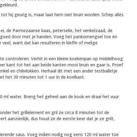
gekleurd.
t hij geurig is, maar laat hem niet bruin worden. Schep alles
 ei, de Parmezaanse kaas, peterselie, het venkelzaad, de
et goed door met je handen. Voeg het pankomengsel toe en
veel, want dat kan resulteren in kleffe of melige
te controleren. Verhit in een kleine koekenpan op middelhoog
 per kant tot het aan beide kanten mooi bruin en gaar is. Proef
kel en chilivlokken. Herhaal dit met een ander testballetje
t het 30 minuten tot 1 uur in de koelkast.
 ml water. Breng het geheel aan de kook en draai het vuur
nder het grillelement en gril ze circa 8 minuten tot de
ert aanzienlijk, dus houd ze de eerste keer dat je ze grilt,
dderende saus. Voeg indien nodig nog eens 120 ml water toe