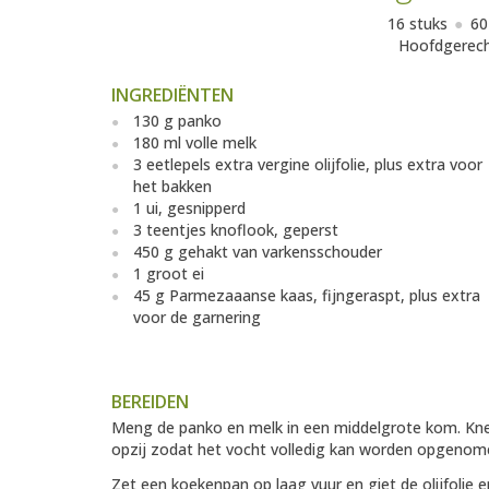
16 stuks
60
Hoofdgerec
INGREDIËNTEN
130 g panko
180 ml volle melk
3 eetlepels extra vergine olijfolie, plus extra voor
het bakken
1 ui, gesnipperd
3 teentjes knoflook, geperst
450 g gehakt van varkensschouder
1 groot ei
45 g Parmezaaanse kaas, fijngeraspt, plus extra
voor de garnering
BEREIDEN
Meng de panko en melk in een middelgrote kom. Kneed
opzij zodat het vocht volledig kan worden opgenom
Zet een koekenpan op laag vuur en giet de olijfolie 