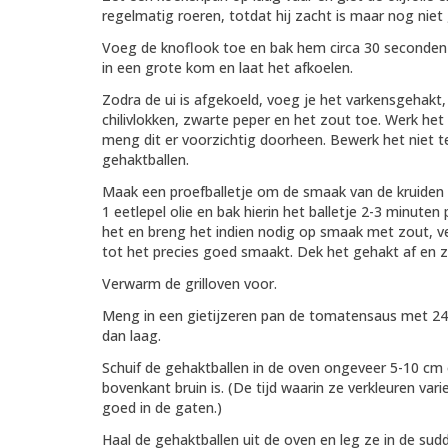
regelmatig roeren, totdat hij zacht is maar nog niet 
Voeg de knoflook toe en bak hem circa 30 seconden to
in een grote kom en laat het afkoelen.
Zodra de ui is afgekoeld, voeg je het varkensgehakt,
chilivlokken, zwarte peper en het zout toe. Werk h
meng dit er voorzichtig doorheen. Bewerk het niet te 
gehaktballen.
Maak een proefballetje om de smaak van de kruiden 
1 eetlepel olie en bak hierin het balletje 2-3 minuten
het en breng het indien nodig op smaak met zout, ven
tot het precies goed smaakt. Dek het gehakt af en ze
Verwarm de grilloven voor.
Meng in een gietijzeren pan de tomatensaus met 240
dan laag.
Schuif de gehaktballen in de oven ongeveer 5-10 cm o
bovenkant bruin is. (De tijd waarin ze verkleuren varie
goed in de gaten.)
Haal de gehaktballen uit de oven en leg ze in de su