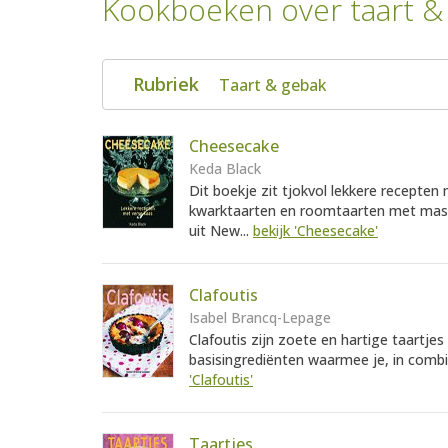
Kookboeken over taart &
Rubriek
Taart & gebak
Cheesecake
Keda Black
Dit boekje zit tjokvol lekkere recepte
kwarktaarten en roomtaarten met masc
uit New...
bekijk 'Cheesecake'
Clafoutis
Isabel Brancq-Lepage
Clafoutis zijn zoete en hartige taartjes
basisingrediënten waarmee je, in combina
'Clafoutis'
Taartjes