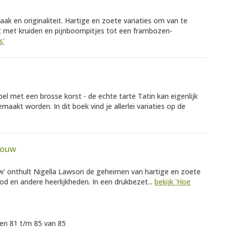
maak en originaliteit. Hartige en zoete variaties om van te
 met kruiden en pijnboompitjes tot een frambozen-
s'
pel met een brosse korst - de echte tarte Tatin kan eigenlijk
aakt worden. In dit boek vind je allerlei variaties op de
rouw
uw' onthult Nigella Lawson de geheimen van hartige en zoete
od en andere heerlijkheden. In een drukbezet...
bekijk 'Hoe
n 81 t/m 85 van 85