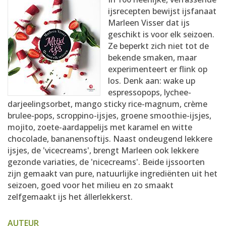
AANMELDEN
RECEPTEN
ijsrecepten bewijst ijsfanaat
Marleen Visser dat ijs
geschikt is voor elk seizoen.
WEEKMENU'S
Ze beperkt zich niet tot de
bekende smaken, maar
experimenteert er flink op
KOOKBOEKEN
los. Denk aan: wake up
espressopops, lychee-
darjeelingsorbet, mango sticky rice-magnum, crème
brulee-pops, scroppino-ijsjes, groene smoothie-ijsjes,
mojito, zoete-aardappelijs met karamel en witte
chocolade, bananensoftijs. Naast ondeugend lekkere
ijsjes, de 'vicecreams', brengt Marleen ook lekkere
gezonde variaties, de 'nicecreams'. Beide ijssoorten
zijn gemaakt van pure, natuurlijke ingrediënten uit het
seizoen, goed voor het milieu en zo smaakt
zelfgemaakt ijs het állerlekkerst.
AUTEUR