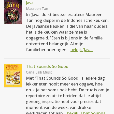
Java
Maureen Tan
In 'Java' duikt bestsellerauteur Maureen
Tan nog dieper in de Indonesische keuken.
De Javaanse keuken is die van haar ouders;
het is de keuken waar ze mee is
opgegroeid. 'Eten is bij ons in de familie
ontzettend belangrijk. Al mijn
familieherinneringen...
bekijk 'Java'
That Sounds So Good
Carla Lalli Music
Met 'That Sounds So Good' is iedere dag
lekker eten nooit meer een opgave, hoe
druk je het soms ook hebt. De truc is om je
repertoire zo uit te breiden dat je altijd
genoeg inspiratie hebt voor precies dat
moment van de week: van drukke
werkdagen tot aan...
bekijk 'That Sounds