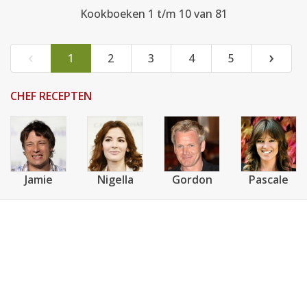
Kookboeken 1 t/m 10 van 81
‹
›
1
2
3
4
5
CHEF RECEPTEN
Jamie
Nigella
Gordon
Pascale