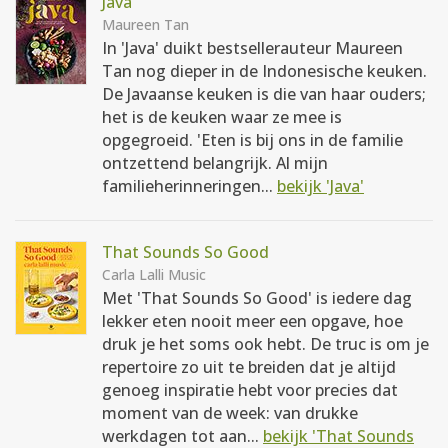
Java
Maureen Tan
In 'Java' duikt bestsellerauteur Maureen
Tan nog dieper in de Indonesische keuken.
De Javaanse keuken is die van haar ouders;
het is de keuken waar ze mee is
opgegroeid. 'Eten is bij ons in de familie
ontzettend belangrijk. Al mijn
familieherinneringen...
bekijk 'Java'
That Sounds So Good
Carla Lalli Music
Met 'That Sounds So Good' is iedere dag
lekker eten nooit meer een opgave, hoe
druk je het soms ook hebt. De truc is om je
repertoire zo uit te breiden dat je altijd
genoeg inspiratie hebt voor precies dat
moment van de week: van drukke
werkdagen tot aan...
bekijk 'That Sounds