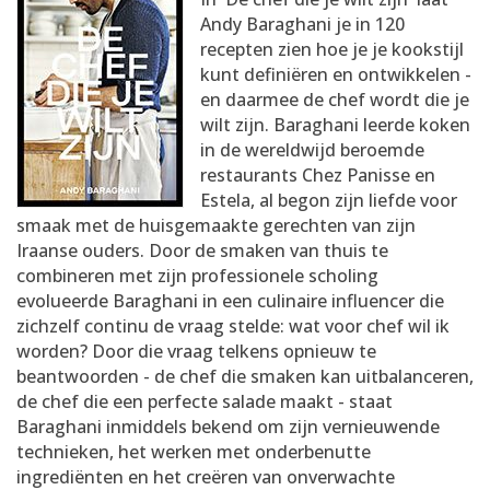
AANMELDEN
RECEPTEN
Andy Baraghani je in 120
recepten zien hoe je je kookstijl
kunt definiëren en ontwikkelen -
WEEKMENU'S
en daarmee de chef wordt die je
wilt zijn. Baraghani leerde koken
in de wereldwijd beroemde
KOOKBOEKEN
restaurants Chez Panisse en
Estela, al begon zijn liefde voor
smaak met de huisgemaakte gerechten van zijn
Iraanse ouders. Door de smaken van thuis te
combineren met zijn professionele scholing
evolueerde Baraghani in een culinaire influencer die
zichzelf continu de vraag stelde: wat voor chef wil ik
worden? Door die vraag telkens opnieuw te
beantwoorden - de chef die smaken kan uitbalanceren,
de chef die een perfecte salade maakt - staat
Baraghani inmiddels bekend om zijn vernieuwende
technieken, het werken met onderbenutte
ingrediënten en het creëren van onverwachte