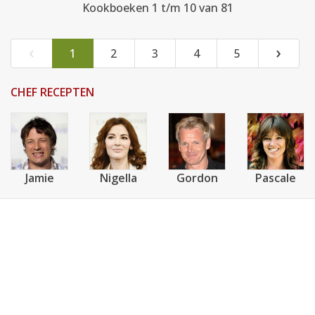
Kookboeken 1 t/m 10 van 81
‹
›
1
2
3
4
5
CHEF RECEPTEN
Jamie
Nigella
Gordon
Pascale