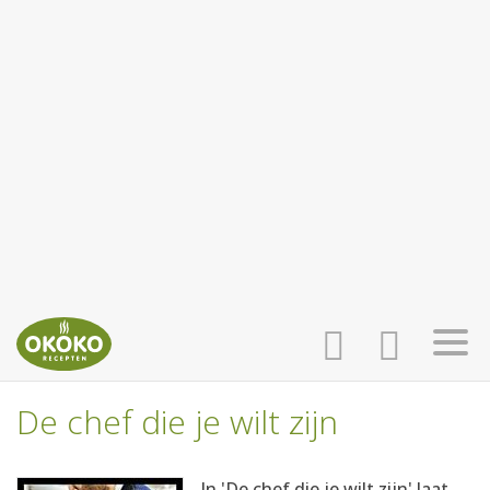
De chef die je wilt zijn
INLOGGEN
HOME
In 'De chef die je wilt zijn' laat