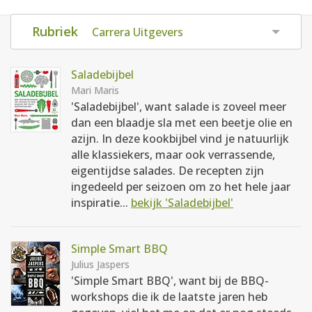
AANMELDEN
RECEPTEN
Rubriek
Carrera Uitgevers
WEEKMENU'S
Saladebijbel
Mari Maris
'Saladebijbel', want salade is zoveel meer
KOOKBOEKEN
dan een blaadje sla met een beetje olie en
azijn. In deze kookbijbel vind je natuurlijk
alle klassiekers, maar ook verrassende,
eigentijdse salades. De recepten zijn
ingedeeld per seizoen om zo het hele jaar
inspiratie...
bekijk 'Saladebijbel'
Simple Smart BBQ
Julius Jaspers
'Simple Smart BBQ', want bij de BBQ-
workshops die ik de laatste jaren heb