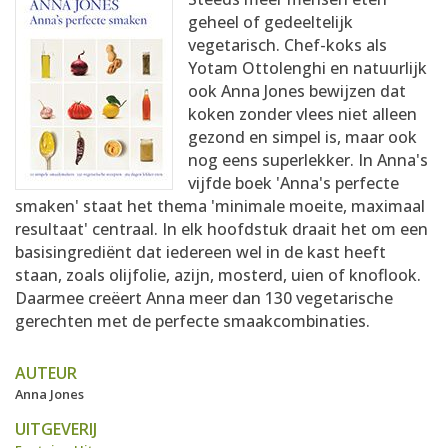
AANMELDEN
RECEPTEN
geheel of gedeeltelijk
vegetarisch. Chef-koks als
Yotam Ottolenghi en natuurlijk
WEEKMENU'S
ook Anna Jones bewijzen dat
koken zonder vlees niet alleen
gezond en simpel is, maar ook
KOOKBOEKEN
nog eens superlekker. In Anna's
vijfde boek 'Anna's perfecte
smaken' staat het thema 'minimale moeite, maximaal
resultaat' centraal. In elk hoofdstuk draait het om een
basisingrediënt dat iedereen wel in de kast heeft
staan, zoals olijfolie, azijn, mosterd, uien of knoflook.
Daarmee creëert Anna meer dan 130 vegetarische
gerechten met de perfecte smaakcombinaties.
AUTEUR
Anna Jones
UITGEVERIJ