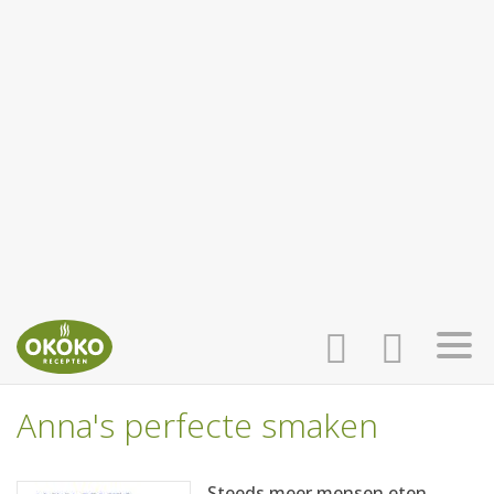
Anna's perfecte smaken
INLOGGEN
HOME
Steeds meer mensen eten