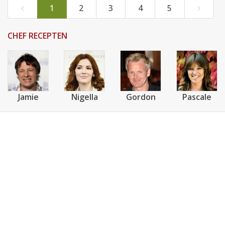
‹
›
1
2
3
4
5
CHEF RECEPTEN
Jamie
Nigella
Gordon
Pascale