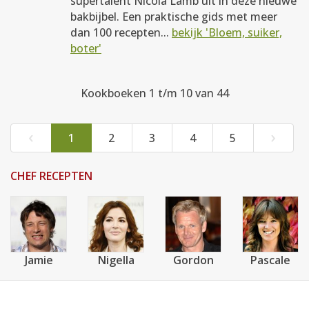
supertalent Nicola Lamb uit in deze nieuwe
bakbijbel. Een praktische gids met meer
dan 100 recepten...
bekijk 'Bloem, suiker,
boter'
Kookboeken 1 t/m 10 van 44
‹
›
1
2
3
4
5
CHEF RECEPTEN
Jamie
Nigella
Gordon
Pascale