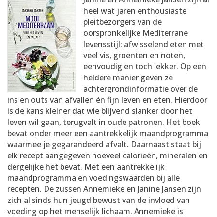
AANMELDEN
RECEPTEN
heel wat jaren enthousiaste
pleitbezorgers van de
oorspronkelijke Mediterrane
WEEKMENU'S
levensstijl: afwisselend eten met
veel vis, groenten en noten,
eenvoudig en toch lekker. Op een
KOOKBOEKEN
heldere manier geven ze
achtergrondinformatie over de
ins en outs van afvallen én fijn leven en eten. Hierdoor
is de kans kleiner dat wie blijvend slanker door het
leven wil gaan, terugvalt in oude patronen. Het boek
bevat onder meer een aantrekkelijk maandprogramma
waarmee je gegarandeerd afvalt. Daarnaast staat bij
elk recept aangegeven hoeveel calorieën, mineralen en
dergelijke het bevat. Met een aantrekkelijk
maandprogramma en voedingswaarden bij alle
recepten. De zussen Annemieke en Janine Jansen zijn
zich al sinds hun jeugd bewust van de invloed van
voeding op het menselijk lichaam. Annemieke is