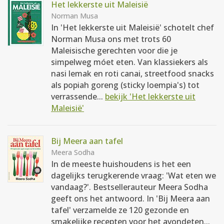
Het lekkerste uit Maleisië
Norman Musa
In 'Het lekkerste uit Maleisië' schotelt chef
Norman Musa ons met trots 60
Maleisische gerechten voor die je
simpelweg móet eten. Van klassiekers als
nasi lemak en roti canai, streetfood snacks
als popiah goreng (sticky loempia's) tot
verrassende...
bekijk 'Het lekkerste uit
Maleisië'
Bij Meera aan tafel
Meera Sodha
In de meeste huishoudens is het een
dagelijks terugkerende vraag: 'Wat eten we
vandaag?'. Bestsellerauteur Meera Sodha
geeft ons het antwoord. In 'Bij Meera aan
tafel' verzamelde ze 120 gezonde en
smakelijke recepten voor het avondeten...