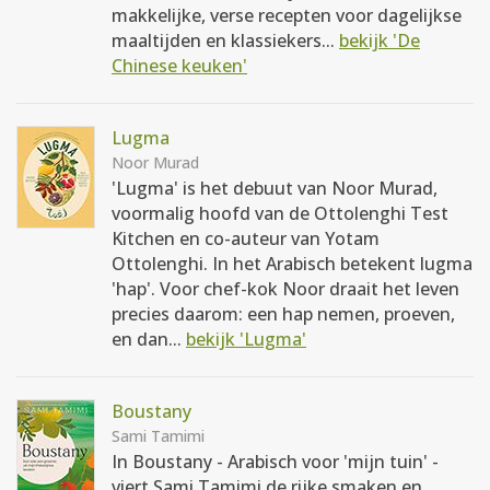
makkelijke, verse recepten voor dagelijkse
maaltijden en klassiekers...
bekijk 'De
Chinese keuken'
Lugma
Noor Murad
'Lugma' is het debuut van Noor Murad,
voormalig hoofd van de Ottolenghi Test
Kitchen en co-auteur van Yotam
Ottolenghi. In het Arabisch betekent lugma
'hap'. Voor chef-kok Noor draait het leven
precies daarom: een hap nemen, proeven,
en dan...
bekijk 'Lugma'
Boustany
Sami Tamimi
In Boustany - Arabisch voor 'mijn tuin' -
viert Sami Tamimi de rijke smaken en