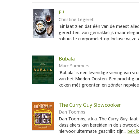
Ei!
Christine Legeret
'Ei!' laat zien dat één van de meest all
gerechten: van gemakkelijk maar eleg
robuuste curryomelet op Indiase wijze v
Bubala
Marc Summers
'Bubala' is een levendige viering van v
van het Midden-Oosten. Een prachtig ui
koken mét groenten en zónder nepvlees
The Curry Guy Slowcooker
Dan Toombs
Dan Toombs, a.k.a. The Curry Guy, laat 
klassiekers kan bereiden in de slowcooke
hiervoor uitermate geschikt zijn...
bekij