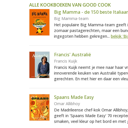
ALLE KOOKBOEKEN VAN GOOD COOK
Big Mamma - de 150 beste Italiaa
Big Mamma-team
Het populaire Big Mamma-team geeft in
zomaar pastagerechten, maar een bunde
ingegoten hebben gekregen...
bekijk '
Francis' Australië
Francis Kuijk
Francis Kuijk neemt je mee naar haar v
innoverende keuken van Australië typere
gerechten. En met hier en daar een vleug
Spaans Made Easy
Omar Allibhoy
De Madrileense chef-kok Omar Allibhoy, d
geeft in 'Spaans Made Easy' 70 recepte
smaken, veel kleur op het bord en met g