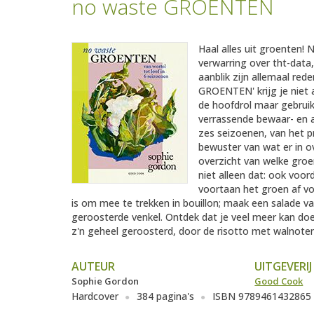
no waste GROENTEN
Haal alles uit groenten! 
verwarring over tht-data,
aanblik zijn allemaal re
GROENTEN' krijg je niet 
de hoofdrol maar gebruik 
verrassende bewaar- en ant
zes seizoenen, van het pr
bewuster van wat er in ove
overzicht van welke groe
niet alleen dat: ook voor
voortaan het groen af v
is om mee te trekken in bouillon; maak een salade v
geroosterde venkel. Ontdek dat je veel meer kan doen
z'n geheel geroosterd, door de risotto met walnoten
AUTEUR
UITGEVERIJ
Sophie Gordon
Good Cook
Hardcover
384 pagina's
ISBN 9789461432865