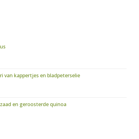
aus
i van kappertjes en bladpeterselie
jzaad en geroosterde quinoa