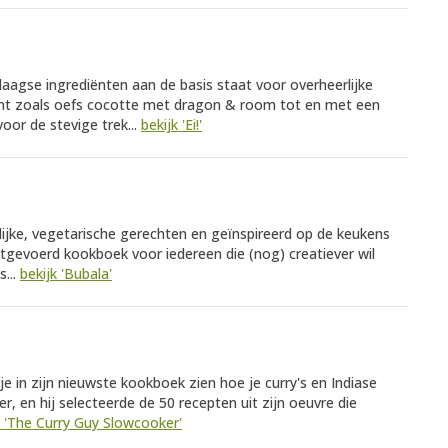
edaagse ingrediënten aan de basis staat voor overheerlijke
ant zoals oefs cocotte met dragon & room tot en met een
oor de stevige trek...
bekijk 'Ei!'
rolijke, vegetarische gerechten en geïnspireerd op de keukens
tgevoerd kookboek voor iedereen die (nog) creatiever wil
...
bekijk 'Bubala'
je in zijn nieuwste kookboek zien hoe je curry's en Indiase
r, en hij selecteerde de 50 recepten uit zijn oeuvre die
k 'The Curry Guy Slowcooker'