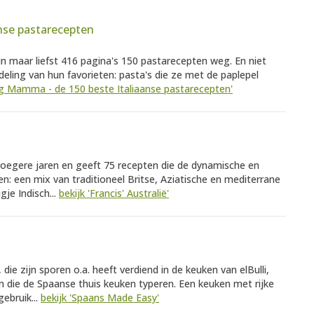
nse pastarecepten
 maar liefst 416 pagina's 150 pastarecepten weg. En niet
ling van hun favorieten: pasta's die ze met de paplepel
Big Mamma - de 150 beste Italiaanse pastarecepten'
roegere jaren en geeft 75 recepten die de dynamische en
n: een mix van traditioneel Britse, Aziatische en mediterrane
je Indisch...
bekijk 'Francis' Australië'
ie zijn sporen o.a. heeft verdiend in de keuken van elBulli,
n die de Spaanse thuis keuken typeren. Een keuken met rijke
ebruik...
bekijk 'Spaans Made Easy'