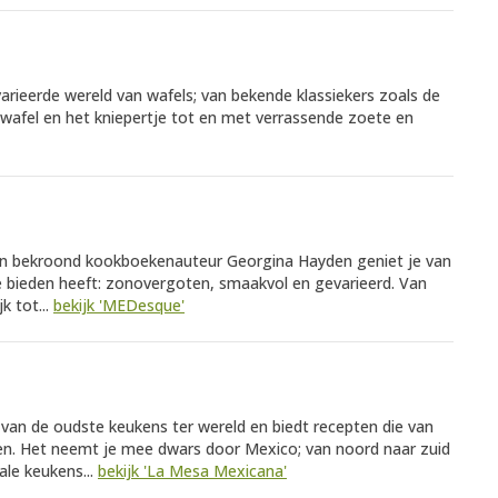
varieerde wereld van wafels; van bekende klassiekers zoals de
pwafel en het kniepertje tot en met verrassende zoete en
an bekroond kookboekenauteur Georgina Hayden geniet je van
e bieden heeft: zonovergoten, smaakvol en gevarieerd. Van
k tot...
bekijk 'MEDesque'
van de oudste keukens ter wereld en biedt recepten die van
en. Het neemt je mee dwars door Mexico; van noord naar zuid
ale keukens...
bekijk 'La Mesa Mexicana'