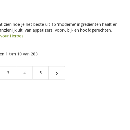
at zien hoe je het beste uit 15 'moderne' ingrediënten haalt en
anzienlijk uit: van appetizers, voor-, bij- en hoofdgerechten,
lavour Heroes'
n 1 t/m 10 van 283
›
3
4
5