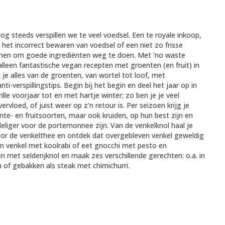
Nog steeds verspillen we te veel voedsel. Een te royale inkoop,
 het incorrect bewaren van voedsel of een niet zo frisse
denen om goede ingrediënten weg te doen. Met 'no waste
alleen fantastische vegan recepten met groenten (en fruit) in
je alles van de groenten, van wortel tot loof, met
i-verspillingstips. Begin bij het begin en deel het jaar op in
ille voorjaar tot en met hartje winter; zo ben je je veel
rvloed, of juist weer op z'n retour is. Per seizoen krijg je
nte- en fruitsoorten, maar ook kruiden, op hun best zijn en
deliger voor de portemonnee zijn. Van de venkelknol haal je
oor de venkelthee en ontdek dat overgebleven venkel geweldig
an venkel met koolrabi of eet gnocchi met pesto en
 met selderijknol en maak zes verschillende gerechten: o.a. in
 of gebakken als steak met chimichurri.