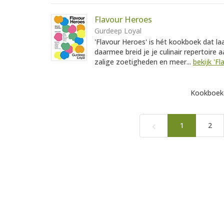
Flavour Heroes
Gurdeep Loyal
'Flavour Heroes' is hét kookboek dat la
daarmee breid je je culinair repertoire a
zalige zoetigheden en meer...
bekijk 'F
Kookboeke
‹
1
2