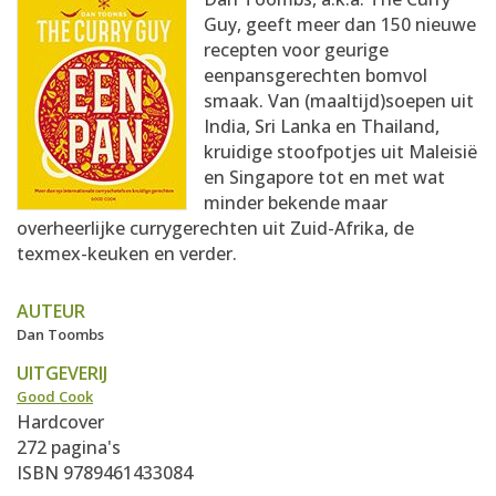
AANMELDEN
RECEPTEN
Guy, geeft meer dan 150 nieuwe
recepten voor geurige
eenpansgerechten bomvol
WEEKMENU'S
smaak. Van (maaltijd)soepen uit
India, Sri Lanka en Thailand,
kruidige stoofpotjes uit Maleisië
KOOKBOEKEN
en Singapore tot en met wat
minder bekende maar
overheerlijke currygerechten uit Zuid-Afrika, de
texmex-keuken en verder.
AUTEUR
Dan Toombs
UITGEVERIJ
Good Cook
Hardcover
272 pagina's
ISBN 9789461433084