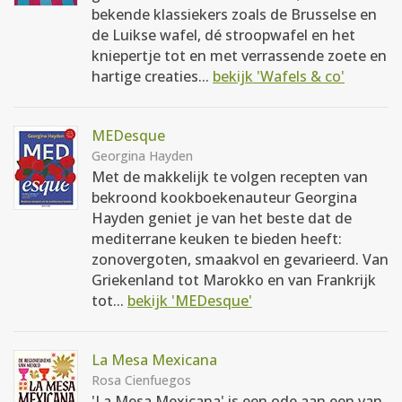
bekende klassiekers zoals de Brusselse en
de Luikse wafel, dé stroopwafel en het
kniepertje tot en met verrassende zoete en
hartige creaties...
bekijk 'Wafels & co'
MEDesque
Georgina Hayden
Met de makkelijk te volgen recepten van
bekroond kookboekenauteur Georgina
Hayden geniet je van het beste dat de
mediterrane keuken te bieden heeft:
zonovergoten, smaakvol en gevarieerd. Van
Griekenland tot Marokko en van Frankrijk
tot...
bekijk 'MEDesque'
La Mesa Mexicana
Rosa Cienfuegos
'La Mesa Mexicana' is een ode aan een van