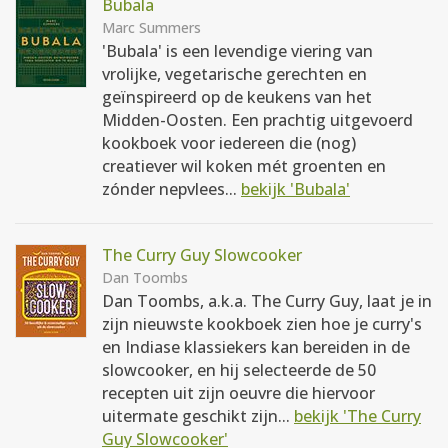
Bubala
Marc Summers
'Bubala' is een levendige viering van
vrolijke, vegetarische gerechten en
geïnspireerd op de keukens van het
Midden-Oosten. Een prachtig uitgevoerd
kookboek voor iedereen die (nog)
creatiever wil koken mét groenten en
zónder nepvlees...
bekijk 'Bubala'
The Curry Guy Slowcooker
Dan Toombs
Dan Toombs, a.k.a. The Curry Guy, laat je in
zijn nieuwste kookboek zien hoe je curry's
en Indiase klassiekers kan bereiden in de
slowcooker, en hij selecteerde de 50
recepten uit zijn oeuvre die hiervoor
uitermate geschikt zijn...
bekijk 'The Curry
Guy Slowcooker'