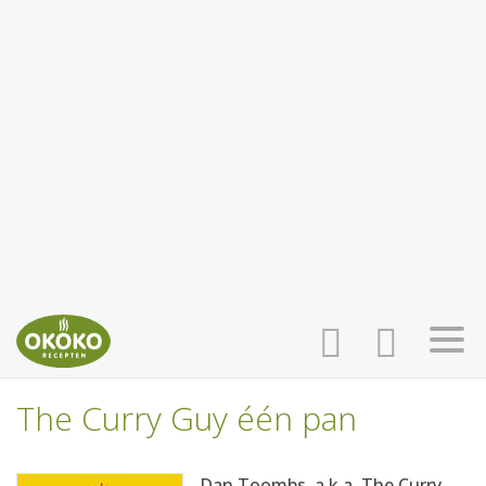
The Curry Guy één pan
INLOGGEN
HOME
Dan Toombs, a.k.a. The Curry