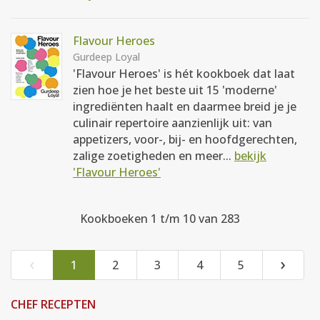
Flavour Heroes
Gurdeep Loyal
'Flavour Heroes' is hét kookboek dat laat
zien hoe je het beste uit 15 'moderne'
ingrediënten haalt en daarmee breid je je
culinair repertoire aanzienlijk uit: van
appetizers, voor-, bij- en hoofdgerechten,
zalige zoetigheden en meer...
bekijk
'Flavour Heroes'
Kookboeken 1 t/m 10 van 283
‹
›
1
2
3
4
5
CHEF RECEPTEN