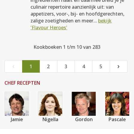
ingrediënten haalt en daarmee breid je je
culinair repertoire aanzienlijk uit: van
appetizers, voor-, bij- en hoofdgerechten,
zalige zoetigheden en meer...
bekijk
'Flavour Heroes'
Kookboeken 1 t/m 10 van 283
‹
›
1
2
3
4
5
CHEF RECEPTEN
Jamie
Nigella
Gordon
Pascale