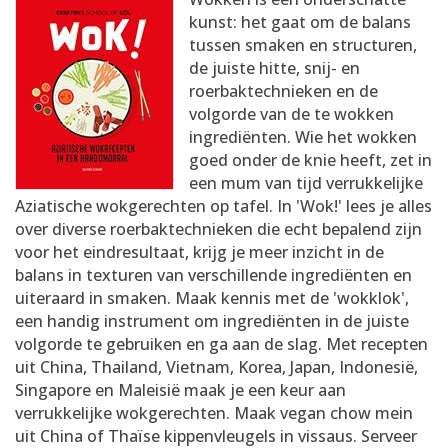
AANMELDEN
RECEPTEN
kunst: het gaat om de balans
tussen smaken en structuren,
de juiste hitte, snij- en
WEEKMENU'S
roerbaktechnieken en de
volgorde van de te wokken
ingrediënten. Wie het wokken
KOOKBOEKEN
goed onder de knie heeft, zet in
een mum van tijd verrukkelijke
Aziatische wokgerechten op tafel. In 'Wok!' lees je alles
over diverse roerbaktechnieken die echt bepalend zijn
voor het eindresultaat, krijg je meer inzicht in de
balans in texturen van verschillende ingrediënten en
uiteraard in smaken. Maak kennis met de 'wokklok',
een handig instrument om ingrediënten in de juiste
volgorde te gebruiken en ga aan de slag. Met recepten
uit China, Thailand, Vietnam, Korea, Japan, Indonesië,
Singapore en Maleisië maak je een keur aan
verrukkelijke wokgerechten. Maak vegan chow mein
uit China of Thaïse kippenvleugels in vissaus. Serveer