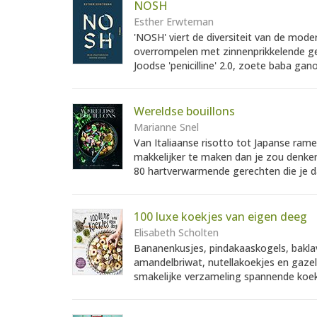
NOSH
Esther Erwteman
'NOSH' viert de diversiteit van de mode
overrompelen met zinnenprikkelende g
Joodse 'penicilline' 2.0, zoete baba gan
Wereldse bouillons
Marianne Snel
Van Italiaanse risotto tot Japanse ramen
makkelijker te maken dan je zou denken
80 hartverwarmende gerechten die je 
100 luxe koekjes van eigen deeg
Elisabeth Scholten
Bananenkusjes, pindakaaskogels, bakla
amandelbriwat, nutellakoekjes en gazell
smakelijke verzameling spannende koek