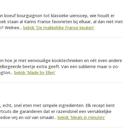
van boeuf bourguignon tot klassieke uiensoep, wie houdt er
ek staan al Karins Franse favorieten bij elkaar, al dan niet met
n? Welnee...
bekijk 'De makkelijke Franse keuken'
 zien hoe je met eenvoudige kooktechnieken en nét even andere
felbegeerde beetje extra geeft. Van een sublieme maar o-zo-
ngton...
bekijk 'Made by Ellen'
jk, echt, snel eten met simpele ingrediënten. Elk recept kent
cuts die garanderen dat er razendsnel een verrukkelijke
edoe-vrij en vol van smaak!...
bekijk 'Meals in minutes'