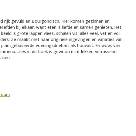
tijd rijk gevuld en Bourgondisch. Hier komen gezinnen en
liefden bij elkaar, want eten is liefde en samen genieten. Het
eeld is grote lappen vlees, schalen vis, alles veel, vet en vol.
nders. Ze maakt met haar originele ingevingen en variaties van
t plantgebaseerde voedingsdriehart als houvast. En wow, van
enmenu: alles in dit boek is gewoon écht lekker, verrassend
aken.
erdam