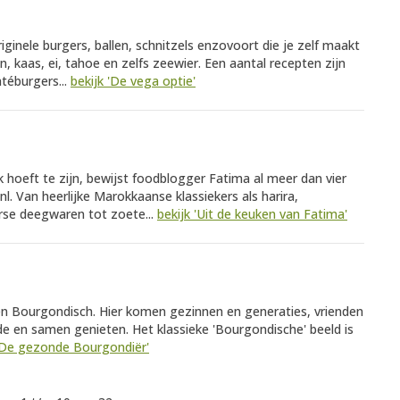
originele burgers, ballen, schnitzels enzovoort die je zelf maakt
 kaas, ei, tahoe en zelfs zeewier. Een aantal recepten zijn
atéburgers...
bekijk 'De vega optie'
k hoeft te zijn, bewijst foodblogger Fatima al meer dan vier
l. Van heerlijke Marokkaanse klassiekers als harira,
verse deegwaren tot zoete...
bekijk 'Uit de keuken van Fatima'
ld en Bourgondisch. Hier komen gezinnen en generaties, vrienden
efde en samen genieten. Het klassieke 'Bourgondische' beeld is
 'De gezonde Bourgondiër'