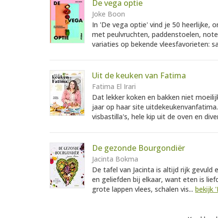
De vega optie
Joke Boon
In 'De vega optie' vind je 50 heerlijke, 
met peulvruchten, paddenstoelen, noten,
variaties op bekende vleesfavorieten: s
Uit de keuken van Fatima
Fatima El Irari
Dat lekker koken en bakken niet moeilij
jaar op haar site uitdekeukenvanfatima.n
visbastilla's, hele kip uit de oven en di
De gezonde Bourgondiër
Jacinta Bokma
De tafel van Jacinta is altijd rijk gevu
en geliefden bij elkaar, want eten is li
grote lappen vlees, schalen vis...
bekijk