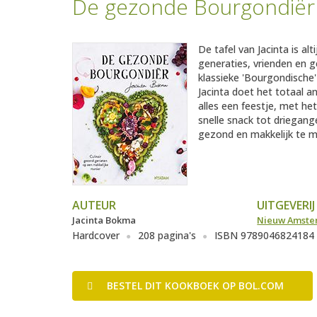
De gezonde Bourgondiër
De tafel van Jacinta is al
generaties, vrienden en ge
klassieke 'Bourgondische' b
Jacinta doet het totaal a
alles een feestje, met he
snelle snack tot driegang
gezond en makkelijk te m
AUTEUR
UITGEVERIJ
Jacinta Bokma
Nieuw Amst
Hardcover
208 pagina's
ISBN 9789046824184
BESTEL
DIT KOOKBOEK
OP BOL.COM