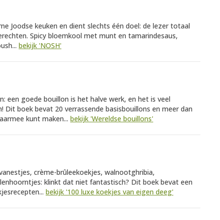
rne Joodse keuken en dient slechts één doel: de lezer totaal
erechten. Spicy bloemkool met munt en tamarindesaus,
oush...
bekijk 'NOSH'
: een goede bouillon is het halve werk, en het is veel
! Dit boek bevat 20 verrassende basisbouillons en meer dan
daarmee kunt maken...
bekijk 'Wereldse bouillons'
vanestjes, crème-brûleekoekjes, walnootghribia,
enhoorntjes: klinkt dat niet fantastisch? Dit boek bevat een
jesrecepten...
bekijk '100 luxe koekjes van eigen deeg'