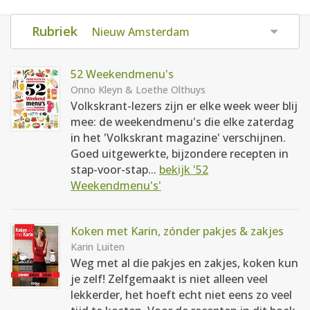
AANMELDEN
RECEPTEN
Rubriek
Nieuw Amsterdam
WEEKMENU'S
52 Weekendmenu's
Onno Kleyn & Loethe Olthuys
Volkskrant-lezers zijn er elke week weer blij
KOOKBOEKEN
mee: de weekendmenu's die elke zaterdag
in het 'Volkskrant magazine' verschijnen.
Goed uitgewerkte, bijzondere recepten in
stap-voor-stap...
bekijk '52
Weekendmenu's'
Koken met Karin, zónder pakjes & zakjes
Karin Luiten
Weg met al die pakjes en zakjes, koken kun
je zelf! Zelfgemaakt is niet alleen veel
lekkerder, het hoeft echt niet eens zo veel