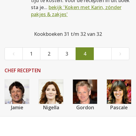
tijd te kosten. Voor de recepten in dit boek
sta je...
bekijk 'Koken met Karin, zónder
pakjes & zakjes'
Kookboeken 31 t/m 32 van 32
‹
›
1
2
3
4
CHEF RECEPTEN
Jamie
Nigella
Gordon
Pascale