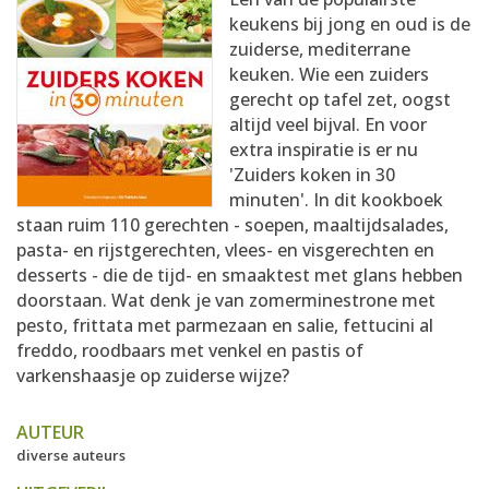
AANMELDEN
RECEPTEN
keukens bij jong en oud is de
zuiderse, mediterrane
keuken. Wie een zuiders
WEEKMENU'S
gerecht op tafel zet, oogst
altijd veel bijval. En voor
extra inspiratie is er nu
KOOKBOEKEN
'Zuiders koken in 30
minuten'. In dit kookboek
staan ruim 110 gerechten - soepen, maaltijdsalades,
pasta- en rijstgerechten, vlees- en visgerechten en
desserts - die de tijd- en smaaktest met glans hebben
doorstaan. Wat denk je van zomerminestrone met
pesto, frittata met parmezaan en salie, fettucini al
freddo, roodbaars met venkel en pastis of
varkenshaasje op zuiderse wijze?
AUTEUR
diverse auteurs