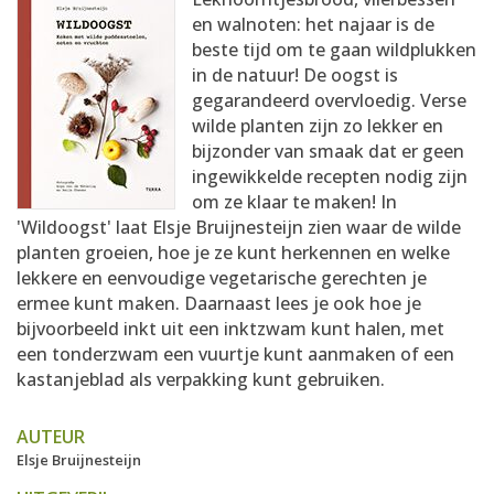
AANMELDEN
RECEPTEN
en walnoten: het najaar is de
beste tijd om te gaan wildplukken
in de natuur! De oogst is
WEEKMENU'S
gegarandeerd overvloedig. Verse
wilde planten zijn zo lekker en
bijzonder van smaak dat er geen
KOOKBOEKEN
ingewikkelde recepten nodig zijn
om ze klaar te maken! In
'Wildoogst' laat Elsje Bruijnesteijn zien waar de wilde
planten groeien, hoe je ze kunt herkennen en welke
lekkere en eenvoudige vegetarische gerechten je
ermee kunt maken. Daarnaast lees je ook hoe je
bijvoorbeeld inkt uit een inktzwam kunt halen, met
een tonderzwam een vuurtje kunt aanmaken of een
kastanjeblad als verpakking kunt gebruiken.
AUTEUR
Elsje Bruijnesteijn