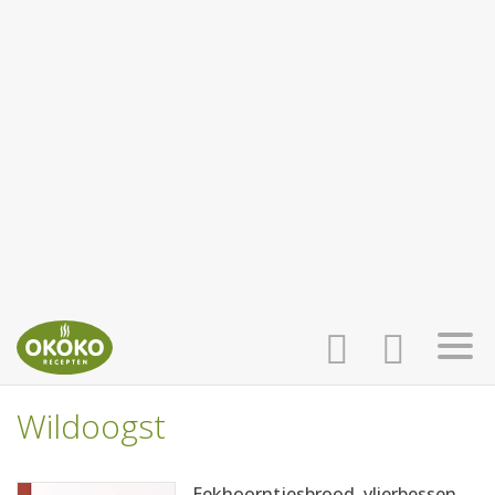
Wildoogst
INLOGGEN
HOME
Eekhoorntjesbrood, vlierbessen