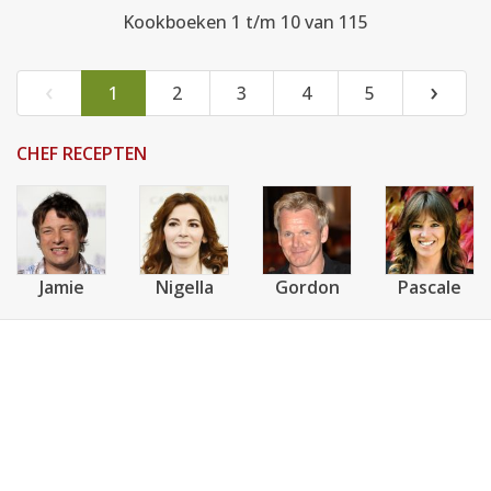
Kookboeken 1 t/m 10 van 115
‹
›
1
2
3
4
5
CHEF RECEPTEN
Jamie
Nigella
Gordon
Pascale