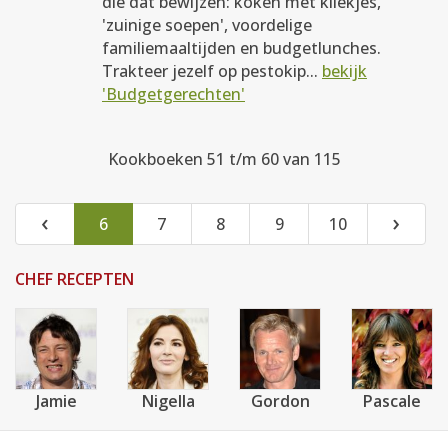
die dat bewijzen: koken met kliekjes,
'zuinige soepen', voordelige
familiemaaltijden en budgetlunches.
Trakteer jezelf op pestokip...
bekijk
'Budgetgerechten'
Kookboeken 51 t/m 60 van 115
‹
›
6
7
8
9
10
CHEF RECEPTEN
Jamie
Nigella
Gordon
Pascale