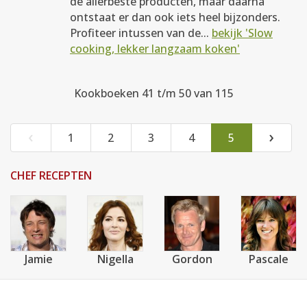
de allerbeste producten, maar daarna
ontstaat er dan ook iets heel bijzonders.
Profiteer intussen van de...
bekijk 'Slow
cooking, lekker langzaam koken'
Kookboeken 41 t/m 50 van 115
‹
›
1
2
3
4
5
CHEF RECEPTEN
Jamie
Nigella
Gordon
Pascale