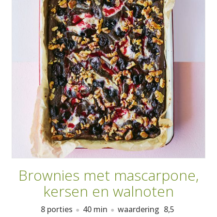
AANMELDEN
RECEPTEN
WEEKMENU'S
KOOKBOEKEN
Brownies met mascarpone,
kersen en walnoten
8 porties
40 min
waardering
8,5