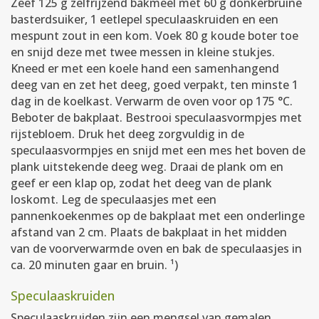
Zeef 125 g zelfrijzend bakmeel met 60 g donkerbruine
basterdsuiker, 1 eetlepel speculaaskruiden en een
mespunt zout in een kom. Voek 80 g koude boter toe
en snijd deze met twee messen in kleine stukjes.
Kneed er met een koele hand een samenhangend
deeg van en zet het deeg, goed verpakt, ten minste 1
dag in de koelkast. Verwarm de oven voor op 175 °C.
Beboter de bakplaat. Bestrooi speculaasvormpjes met
rijstebloem. Druk het deeg zorgvuldig in de
speculaasvormpjes en snijd met een mes het boven de
plank uitstekende deeg weg. Draai de plank om en
geef er een klap op, zodat het deeg van de plank
loskomt. Leg de speculaasjes met een
pannenkoekenmes op de bakplaat met een onderlinge
afstand van 2 cm. Plaats de bakplaat in het midden
van de voorverwarmde oven en bak de speculaasjes in
ca. 20 minuten gaar en bruin. ¹)
Speculaaskruiden
Speculaaskruiden zijn een mengsel van gemalen