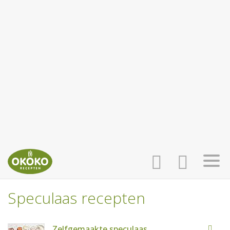
Speculaas recepten
INLOGGEN
HOME
Zelfgemaakte speculaas