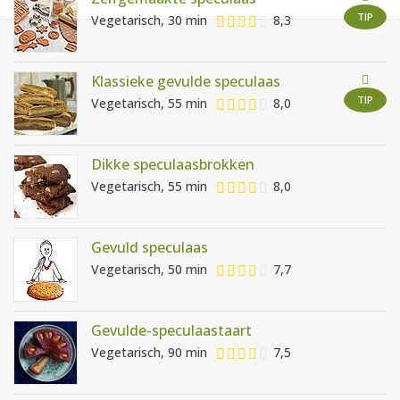
AANMELDEN
RECEPTEN
TIP
Vegetarisch, 30 min
8,3
WEEKMENU'S
Klassieke gevulde speculaas
TIP
Vegetarisch, 55 min
8,0
KOOKBOEKEN
Dikke speculaasbrokken
Vegetarisch, 55 min
8,0
Gevuld speculaas
Vegetarisch, 50 min
7,7
Gevulde-speculaastaart
Vegetarisch, 90 min
7,5