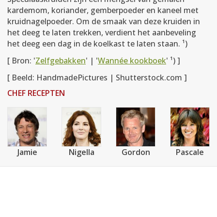
kardemom, koriander, gemberpoeder en kaneel met
kruidnagelpoeder. Om de smaak van deze kruiden in
het deeg te laten trekken, verdient het aanbeveling
het deeg een dag in de koelkast te laten staan. ¹)
[ Bron: '
Zelfgebakken
' | '
Wannée kookboek
' ¹) ]
[ Beeld: HandmadePictures | Shutterstock.com ]
CHEF RECEPTEN
Jamie
Nigella
Gordon
Pascale