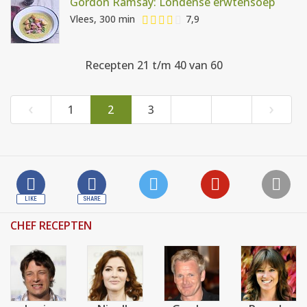
Gordon Ramsay: Londense erwtensoep
Vlees, 300 min
7,9
Recepten 21 t/m 40 van 60
‹
›
1
2
3
CHEF RECEPTEN