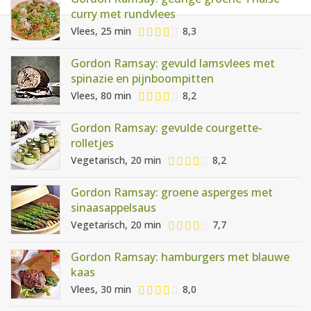
AANMELDEN
RECEPTEN
curry met rundvlees
Vlees, 25 min
8,3
WEEKMENU'S
Gordon Ramsay: gevuld lamsvlees met
spinazie en pijnboompitten
Vlees, 80 min
8,2
KOOKBOEKEN
Gordon Ramsay: gevulde courgette-
rolletjes
Vegetarisch, 20 min
8,2
Gordon Ramsay: groene asperges met
sinaasappelsaus
Vegetarisch, 20 min
7,7
Gordon Ramsay: hamburgers met blauwe
kaas
Vlees, 30 min
8,0