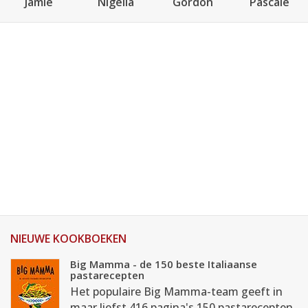
Jamie
Nigella
Gordon
Pascale
NIEUWE KOOKBOEKEN
Big Mamma - de 150 beste Italiaanse
pastarecepten
Het populaire Big Mamma-team geeft in
maar liefst 416 pagina's 150 pastarecepten