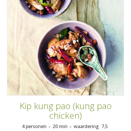
AANMELDEN
RECEPTEN
WEEKMENU'S
KOOKBOEKEN
Kip kung pao (kung pao
chicken)
4 personen
20 min
waardering
7,5