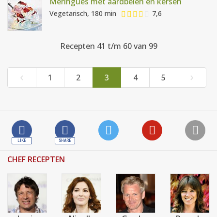
Meringues met aardbeien en kersen
Vegetarisch, 180 min
7,6
Recepten 41 t/m 60 van 99
‹
›
1
2
3
4
5
CHEF RECEPTEN