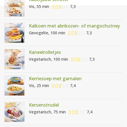
AANMELDEN
RECEPTEN
Vis, 55 min
7,3
WEEKMENU'S
Kalkoen met abrikozen- of mangochutney
Gevogelte, 100 min
7,3
KOOKBOEKEN
Kaneelrolletjes
Vegetarisch, 100 min
7,3
Kerriesoep met garnalen
Vis, 25 min
7,4
Kersenstrudel
Vegetarisch, 75 min
7,4