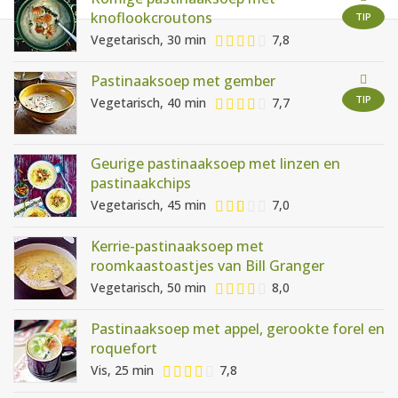
AANMELDEN
RECEPTEN
knoflookcroutons
TIP
Vegetarisch, 30 min
7,8
WEEKMENU'S
Pastinaaksoep met gember
TIP
Vegetarisch, 40 min
7,7
KOOKBOEKEN
Geurige pastinaaksoep met linzen en
pastinaakchips
Vegetarisch, 45 min
7,0
Kerrie-pastinaaksoep met
roomkaastoastjes van Bill Granger
Vegetarisch, 50 min
8,0
Pastinaaksoep met appel, gerookte forel en
roquefort
Vis, 25 min
7,8