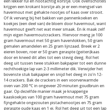
een lekker rul en nootachtig korstje. Ook ovenschotels
krijgen een krokant korstje als je er een mengsel van
havermout met gehakte nootjes of kaas over strooit.
Of ik vervang bij het bakken van pannenkoeken en
koekjes (een deel van) de bloem door havermout, want
havermout geeft net wat meer smaak. En ik maak zelf
mijn eigen havermoutcrackers. Hiervoor meng je 100
gram havermout met 50 gram havervlokken, 50 gram
gemalen amandelen en 25 gram lijnzaad. Breek er 2
eieren boven, roer er 50 gram geraspte (geiten)kaas
door en kneed dit alles tot een stevig deeg. Rol het
deeg uit tussen twee stukken bakpapier tot een dunne
rechthoekige lap van 2-3 millimeter dik. Verwijder het
bovenste stuk bakpapier en snijd het deeg in zo'n 12-
14 crackers. Bak de crackers in een voorverwarmde
oven van 200 °C in ongeveer 20 minuten goudbruin en
gaar. Op dezelfde manier maak je knapperige
kaaskoekjes van 100 gram havermout met 75 gram
fijngehakte ongezouten pistachenootjes en 75 gram
geraspte oude kaas en 1 ei. Rol het deeg uit tot een lap