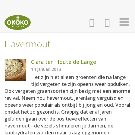
Havermout
INLOGGEN
HOME
Clara ten Houte de Lange
AANMELDEN
RECEPTEN
14 januari 2013
Het zijn niet alleen groenten die na lange
tijd vergeten te zijn opeens weer opduiken.
WEEKMENU'S
Ook vergeten graansoorten zijn bezig met een enorme
revival. Neem nou havermout. Jarenlang verguisd en
opeens weer populair als ontbijt bij jong en oud. Vooral
KOOKBOEKEN
omdat het zo gezond is. Grappig dat er al jaren
geluiden gaan over de positieve effecten van
havermout - de vezels stimuleren je darmen, de
koolhydraten worden maar traag opgenomen,