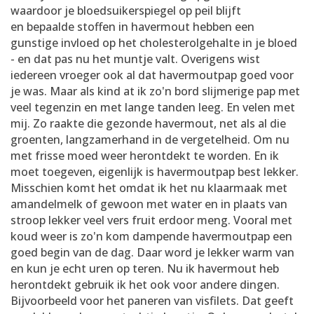
waardoor je bloedsuikerspiegel op peil blijft
en bepaalde stoffen in havermout hebben een
gunstige invloed op het cholesterolgehalte in je bloed
- en dat pas nu het muntje valt. Overigens wist
iedereen vroeger ook al dat havermoutpap goed voor
je was. Maar als kind at ik zo'n bord slijmerige pap met
veel tegenzin en met lange tanden leeg. En velen met
mij. Zo raakte die gezonde havermout, net als al die
groenten, langzamerhand in de vergetelheid. Om nu
met frisse moed weer herontdekt te worden. En ik
moet toegeven, eigenlijk is havermoutpap best lekker.
Misschien komt het omdat ik het nu klaarmaak met
amandelmelk of gewoon met water en in plaats van
stroop lekker veel vers fruit erdoor meng. Vooral met
koud weer is zo'n kom dampende havermoutpap een
goed begin van de dag. Daar word je lekker warm van
en kun je echt uren op teren. Nu ik havermout heb
herontdekt gebruik ik het ook voor andere dingen.
Bijvoorbeeld voor het paneren van visfilets. Dat geeft