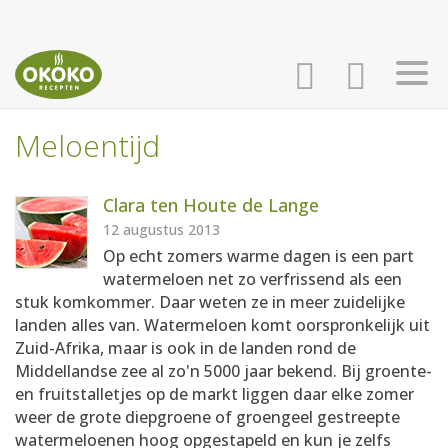
Meloentijd
INLOGGEN
HOME
Clara ten Houte de Lange
AANMELDEN
RECEPTEN
12 augustus 2013
Op echt zomers warme dagen is een part
watermeloen net zo verfrissend als een
WEEKMENU'S
stuk komkommer. Daar weten ze in meer zuidelijke
landen alles van. Watermeloen komt oorspronkelijk uit
Zuid-Afrika, maar is ook in de landen rond de
KOOKBOEKEN
Middellandse zee al zo'n 5000 jaar bekend. Bij groente-
en fruitstalletjes op de markt liggen daar elke zomer
weer de grote diepgroene of groengeel gestreepte
watermeloenen hoog opgestapeld en kun je zelfs