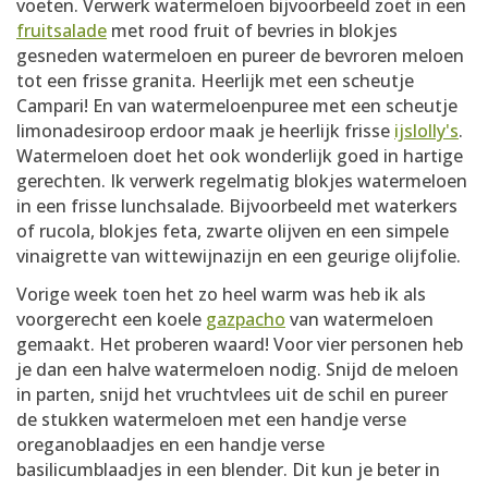
voeten. Verwerk watermeloen bijvoorbeeld zoet in een
fruitsalade
met rood fruit of bevries in blokjes
gesneden watermeloen en pureer de bevroren meloen
tot een frisse granita. Heerlijk met een scheutje
Campari! En van watermeloenpuree met een scheutje
limonadesiroop erdoor maak je heerlijk frisse
ijslolly's
.
Watermeloen doet het ook wonderlijk goed in hartige
gerechten. Ik verwerk regelmatig blokjes watermeloen
in een frisse lunchsalade. Bijvoorbeeld met waterkers
of rucola, blokjes feta, zwarte olijven en een simpele
vinaigrette van wittewijnazijn en een geurige olijfolie.
Vorige week toen het zo heel warm was heb ik als
voorgerecht een koele
gazpacho
van watermeloen
gemaakt. Het proberen waard! Voor vier personen heb
je dan een halve watermeloen nodig. Snijd de meloen
in parten, snijd het vruchtvlees uit de schil en pureer
de stukken watermeloen met een handje verse
oreganoblaadjes en een handje verse
basilicumblaadjes in een blender. Dit kun je beter in