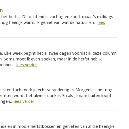
en
 is het herfst. De ochtend is vochtig en koud, maar 's middags
nog heerlijk warm. Ik geniet van wat de natuur en...
lees
tie. Elke week begint het al twee dagen voordat ik deze column
en. Soms moet ik even zoeken, maar in de herfst heb ik
hebben...
lees verder
week en toch merk je echt verandering. 's Morgens is het nog
et eten wordt het alweer donker. En als je naar buiten loopt
ingen...
lees verder
ndelen in mooie herfstbossen en genieten van al die heerlijke