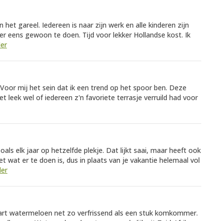
het gareel. Iedereen is naar zijn werk en alle kinderen zijn
r eens gewoon te doen. Tijd voor lekker Hollandse kost. Ik
der
oor mij het sein dat ik een trend op het spoor ben. Deze
Het leek wel of iedereen z'n favoriete terrasje verruild had voor
 Zoals elk jaar op hetzelfde plekje. Dat lijkt saai, maar heeft ook
t wat er te doen is, dus in plaats van je vakantie helemaal vol
der
rt watermeloen net zo verfrissend als een stuk komkommer.