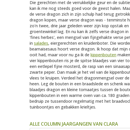
Die gerechten met de verrukkelijke geur en de subti
kan ik me nog steeds goed voor de geest halen. Maar 
de verse dragon zich in zijn schulp had terug getro
dragon kopen, maar verse dragon was - tenminste hi
zo'n twee, drie jaar geleden weer zijn kop opstak en
groentewinkel lag. En nu kan ik zelfs verse dragon 
'fines herbes', een mengsel van fijngehakte verse pe
in
salades
, eiergerechten en kruidenboter. Die word
bearnaisesaus hoort verse dragon. Ik hoop dat mijn d
ooit had, maar voor nu ga ik de
kippenbouten
maken 
vier kippenbouten ris je de spitse blaadjes van vier 
een eetlepel fijne mosterd, de rasp van een sinaas
zwarte peper. Dan maak je het vel van de kippenbout 
vlees te kruipen. Verdeel het dragonmengsel over de 
heen. Leg de bouten in een braadslede en schenk wat
blaadjes dragon en kleine tomaatjes tussen de boute
kippenbouten in een warme oven van ca. 180 graden 
bedruip ze tussendoor regelmatig met het braadvoc
tuinboontjes en gebakken krieltjes.
ALLE COLUMN JAARGANGEN VAN CLARA