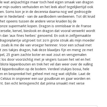
ele wat anijsachtige maar toch heel eigen smaak van dragon
mijn ouders verhuisden en het leek alsof tegelijkertijd ook
kken. Soms kon je in de decennia daarna nog wel gedroogde
er in Nederland - van de aardbodem verdwenen. Tot dit kruid
 het opeens tussen de andere verse kruiden bij de
in onze supermarkt kopen. Dragon is onmisbaar in de Franse
terselie, kervel, bieslook en dragon dat vooral verwerkt wordt
en dan 'aux fines herbes' genoemd. En ook in zelfgemaakte
ragonplantje uitgroeit tot zo'n grote struik als mijn moeder
zoals ik me die van vroeger herinner. Voor een schaal met
tot zes takjes dragon, hak deze blaadjes fijn en meng ze met
appel, 25 gram zachte boter en wat zout en versgemalen
los door voorzichtig met je vingers tussen het vel en het
blote kippenbouten en trek het vel dan weer over de vulling
 kippenbouillon op de bodem. Verdeel stukjes bosui, hele
n en besprenkel het geheel met nog wat olijfolie. Laat de
Celsius in ongeveer een uur goudbruin en gaar worden en
ht. Een echt lentegerecht dat prima smaakt met verse