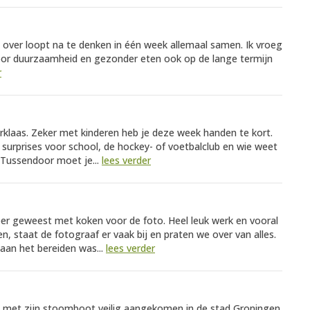
e over loopt na te denken in één week allemaal samen. Ik vroeg
 voor duurzaamheid en gezonder eten ook op de lange termijn
r
rklaas. Zeker met kinderen heb je deze week handen te kort.
surprises voor school, de hockey- of voetbalclub en wie weet
 Tussendoor moet je...
lees verder
eer geweest met koken voor de foto. Heel leuk werk en vooral
en, staat de fotograaf er vaak bij en praten we over van alles.
aan het bereiden was...
lees verder
 hij met zijn stoomboot veilig aangekomen in de stad Groningen.