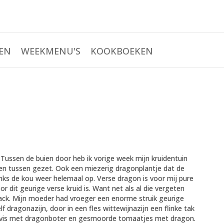
EN
WEEKMENU'S
KOOKBOEKEN
 Tussen de buien door heb ik vorige week mijn kruidentuin
en tussen gezet. Ook een miezerig dragonplantje dat de
anks de kou weer helemaal op. Verse dragon is voor mij pure
r dit geurige verse kruid is. Want net als al die vergeten
ck. Mijn moeder had vroeger een enorme struik geurige
 dragonazijn, door in een fles wittewijnazijn een flinke tak
, vis met dragonboter en gesmoorde tomaatjes met dragon.