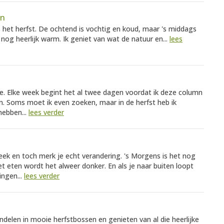
en
 is het herfst. De ochtend is vochtig en koud, maar 's middags
nog heerlijk warm. Ik geniet van wat de natuur en...
lees
tie. Elke week begint het al twee dagen voordat ik deze column
en. Soms moet ik even zoeken, maar in de herfst heb ik
hebben...
lees verder
week en toch merk je echt verandering. 's Morgens is het nog
et eten wordt het alweer donker. En als je naar buiten loopt
ingen...
lees verder
ndelen in mooie herfstbossen en genieten van al die heerlijke