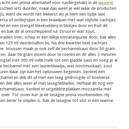
 echt een prima alternatief voor rundergehakt in de
lasagne
.
sschien iets duurder, maar dan weet je wel waar de producten
 want die wordt het lekkerst als je hem een tijdje laat
etta of ontbijtspek in een braadpan met wat olijfolie zachtjes
el en een stengel bleekselderij in blokjes door en fruit dit
n bak dit al omscheppend rul. Strooi er wat zout,
uiden over, schep er een blikje tomatenpuree door, bak alles
n 125 ml vleesbouillon bij. Na drie kwartier heel zachtjes
gne. Intussen maak je ook zelf de bechamelsaus door 50 gram
en, daar 50 gram bloem door te roeren en dit alles 3 minuten
mengsel met 300 ml volle melk tot een gladde saus en voeg je al
de bechamel met een laurierblaadje, wat nootmuskaat, zout
auzen klaar zijn kan het opbouwen beginnen. Verdeel een
chamel en dek dit af met een laag gedroogde of koelverse
en dek alles weer af met lasagnebladen. Herhaal dit nog een
 bechamelsaus. Verdeel er uitgelekte plakken mozzarella met
over. Tot zover kun je de lasagne prima voorbereiden. Hij
kken beter te snijden is. Bak de lasagne tot slot in een warme
.