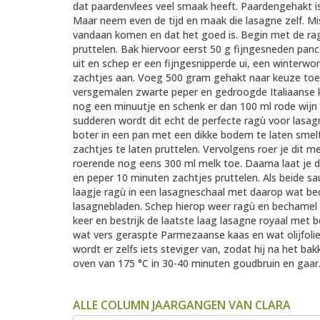
dat paardenvlees veel smaak heeft. Paardengehakt is
Maar neem even de tijd en maak die lasagne zelf. Mi
vandaan komen en dat het goed is. Begin met de ragù,
pruttelen. Bak hiervoor eerst 50 g fijngesneden panc
uit en schep er een fijngesnipperde ui, een winterwort
zachtjes aan. Voeg 500 gram gehakt naar keuze toe e
versgemalen zwarte peper en gedroogde Italiaanse kr
nog een minuutje en schenk er dan 100 ml rode wijn e
sudderen wordt dit echt de perfecte ragù voor lasa
boter in een pan met een dikke bodem te laten smelt
zachtjes te laten pruttelen. Vervolgens roer je dit 
roerende nog eens 300 ml melk toe. Daarna laat je 
en peper 10 minuten zachtjes pruttelen. Als beide s
laagje ragù in een lasagneschaal met daarop wat be
lasagnebladen. Schep hierop weer ragù en bechamel 
keer en bestrijk de laatste laag lasagne royaal met
wat vers geraspte Parmezaanse kaas en wat olijfolie 
wordt er zelfs iets steviger van, zodat hij na het ba
oven van 175 °C in 30-40 minuten goudbruin en gaar
ALLE COLUMN JAARGANGEN VAN CLARA