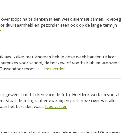
e over loopt na te denken in één week allemaal samen. Ik vroeg
 voor duurzaamheid en gezonder eten ook op de lange termijn
r
rklaas. Zeker met kinderen heb je deze week handen te kort.
surprises voor school, de hockey- of voetbalclub en wie weet
 Tussendoor moet je...
lees verder
eer geweest met koken voor de foto. Heel leuk werk en vooral
en, staat de fotograaf er vaak bij en praten we over van alles.
aan het bereiden was...
lees verder
 hij met zijn stoomboot veilig aangekomen in de stad Groningen.