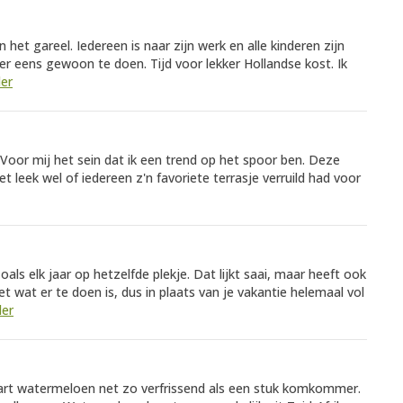
het gareel. Iedereen is naar zijn werk en alle kinderen zijn
r eens gewoon te doen. Tijd voor lekker Hollandse kost. Ik
der
oor mij het sein dat ik een trend op het spoor ben. Deze
Het leek wel of iedereen z'n favoriete terrasje verruild had voor
 Zoals elk jaar op hetzelfde plekje. Dat lijkt saai, maar heeft ook
t wat er te doen is, dus in plaats van je vakantie helemaal vol
der
rt watermeloen net zo verfrissend als een stuk komkommer.