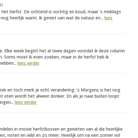
en
 is het herfst. De ochtend is vochtig en koud, maar 's middags
nog heerlijk warm. Ik geniet van wat de natuur en...
lees
tie. Elke week begint het al twee dagen voordat ik deze column
en. Soms moet ik even zoeken, maar in de herfst heb ik
hebben...
lees verder
week en toch merk je echt verandering. 's Morgens is het nog
et eten wordt het alweer donker. En als je naar buiten loopt
ingen...
lees verder
ndelen in mooie herfstbossen en genieten van al die heerlijke
ven, noten en wild en zo meer. Heerlijk om na een zomer vol