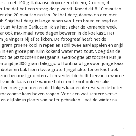
ls - met 100 g Italiaanse dopio zero bloem, 2 eieren, 4
r toe dat het een stevig deeg wordt. Kneed dit 8-10 minuten
 het dan 20 minuten rusten. Rol het deeg daarna op een met
. Snijd het deeg in lange repen van 1 cm breed en snijd de
pt van Antonio Carlluccio, ik ga het zeker de komende week
aar ook maximaal twee dagen bewaren in de koelkast. Het
 je vingers bij af te likken. De fotograaf heeft het de
 gram groene kool in repen en schil twee aardappelen en snijd
en in een grote pan ruim kokend water met zout. Voeg dan de
tot de pizzoccheri beetgaar is. Gedroogde pizzoccheri kun je
en snijd je 300 gram taleggio of fontina of gewoon jonge kaas
boter en bak hierin twee grote fijngehakte tenen knoflook
izzoccheri met groenten af en verdeel de helft hiervan in warme
ft van de kaas en de warme boter met knoflook en salie
ccheri met groenten en de blokjes kaar en de rest van de boter
armezaanse kaas boven raspen. Voor een wat lichtere versie
n olijfolie in plaats van boter gebruiken. Laat de winter nu