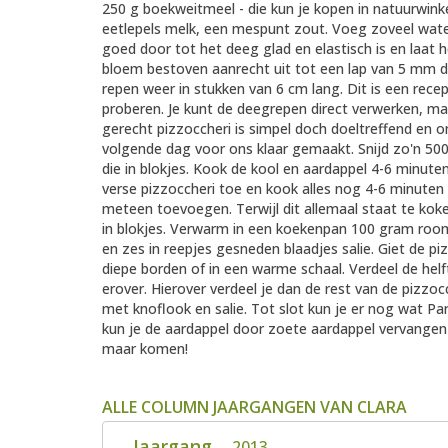
250 g boekweitmeel - die kun je kopen in natuurwinke
eetlepels melk, een mespunt zout. Voeg zoveel wate
goed door tot het deeg glad en elastisch is en laat
bloem bestoven aanrecht uit tot een lap van 5 mm dik
repen weer in stukken van 6 cm lang. Dit is een rece
proberen. Je kunt de deegrepen direct verwerken, m
gerecht pizzoccheri is simpel doch doeltreffend en om
volgende dag voor ons klaar gemaakt. Snijd zo'n 500
die in blokjes. Kook de kool en aardappel 4-6 minut
verse pizzoccheri toe en kook alles nog 4-6 minuten 
meteen toevoegen. Terwijl dit allemaal staat te kok
in blokjes. Verwarm in een koekenpan 100 gram room
en zes in reepjes gesneden blaadjes salie. Giet de p
diepe borden of in een warme schaal. Verdeel de hel
erover. Hierover verdeel je dan de rest van de pizzo
met knoflook en salie. Tot slot kun je er nog wat P
kun je de aardappel door zoete aardappel vervangen e
maar komen!
ALLE COLUMN JAARGANGEN VAN CLARA
Jaargang
2013