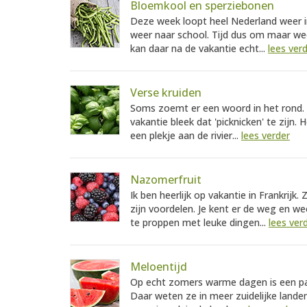
Bloemkool en sperziebonen
Deze week loopt heel Nederland weer in 
weer naar school. Tijd dus om maar wee
kan daar na de vakantie echt...
lees ver
Verse kruiden
Soms zoemt er een woord in het rond. V
vakantie bleek dat 'picknicken' te zijn. 
een plekje aan de rivier...
lees verder
Nazomerfruit
Ik ben heerlijk op vakantie in Frankrijk.
zijn voordelen. Je kent er de weg en wee
te proppen met leuke dingen...
lees ver
Meloentijd
Op echt zomers warme dagen is een pa
Daar weten ze in meer zuidelijke landen