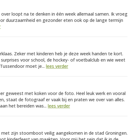
e over loopt na te denken in één week allemaal samen. Ik vroeg
 voor duurzaamheid en gezonder eten ook op de lange termijn
r
rklaas. Zeker met kinderen heb je deze week handen te kort.
surprises voor school, de hockey- of voetbalclub en wie weet
 Tussendoor moet je...
lees verder
eer geweest met koken voor de foto. Heel leuk werk en vooral
en, staat de fotograaf er vaak bij en praten we over van alles.
aan het bereiden was...
lees verder
 hij met zijn stoomboot veilig aangekomen in de stad Groningen.
oot kinderfeest van maakten. Voor mij het sein dat ik in de