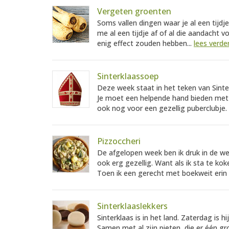
Vergeten groenten
Soms vallen dingen waar je al een tijdj
me al een tijdje af of al die aandacht
enig effect zouden hebben...
lees verde
Sinterklaassoep
Deze week staat in het teken van Sinte
Je moet een helpende hand bieden met 
ook nog voor een gezellig puberclubje.
Pizzoccheri
De afgelopen week ben ik druk in de w
ook erg gezellig. Want als ik sta te kok
Toen ik een gerecht met boekweit erin 
Sinterklaaslekkers
Sinterklaas is in het land. Zaterdag is
Samen met al zijn pieten, die er één gr