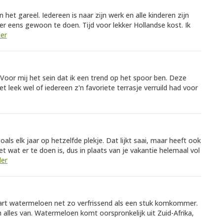
het gareel. Iedereen is naar zijn werk en alle kinderen zijn
r eens gewoon te doen. Tijd voor lekker Hollandse kost. Ik
der
oor mij het sein dat ik een trend op het spoor ben. Deze
Het leek wel of iedereen z'n favoriete terrasje verruild had voor
 Zoals elk jaar op hetzelfde plekje. Dat lijkt saai, maar heeft ook
t wat er te doen is, dus in plaats van je vakantie helemaal vol
der
rt watermeloen net zo verfrissend als een stuk komkommer.
 alles van. Watermeloen komt oorspronkelijk uit Zuid-Afrika,