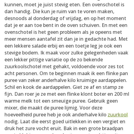
kunnen, moet je juist stevig eten. Een ovenschotel is
dan handig. Die kun je ruim van te voren maken,
desnoods al donderdag of vrijdag, en op het moment
dat je er aan toe bent in de oven schuiven. En met een
ovenschotel is het geen probleem als je opeens met
meer mensen aantafel zit dan je in gedachte had. Met
een lekkere salade erbij en een toetje leg je ook een
stevige bodem. Ik maak voor zulke gelegenheden vaak
een lekker pittige variatie op de zo bekende
zuurkoolschotel met gehakt, voldoende voor zes tot
acht personen. Om te beginnen maak ik een flinke pan
puree van zeker anderhalve kilo kruimige aardappelen.
Schil en kook de aardappelen. Giet ze af en stamp ze
fijn. Dan roer je ze met een flinke klont boter en 200 ml
warme melk tot een smeuïge puree. Gebruik geen
mixer, die maakt de puree lijmig. Voor deze
hoeveelheid puree heb je ook anderhalve kilo
zuurkool
nodig. Laat die eerst goed uitlekken in een vergiet en
druk het zure vocht eruit. Bak in een grote braadpan