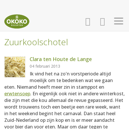
Zuurkoolschotel
INLOGGEN
HOME
Clara ten Houte de Lange
AANMELDEN
RECEPTEN
04 februari 2013
Ik vind het na zo'n vorstperiode altijd
moeilijk om te bedenken wat we gaan
WEEKMENU'S
eten. Niemand heeft meer zin in stamppot en
erwtensoep
. En eigenlijk ook niet in andere winterkost,
die zijn met die kou allemaal de revue gepasseerd. Het
KOOKBOEKEN
wordt trouwens toch een beetje een rare week, want
in het weekend begint het carnaval. Dan staat heel
Zuid-Nederland op zijn kop en is er meer aandacht
voor bier dan voor eten. Maar om daar tegen te