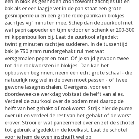
een in blokjes gesneden chorizoworst zachtjes uit en
bak als er een laagje vet in de pan staat een grote
gesnipperde ui en een grote rode paprika in blokjes
zachtjes vijf minuten mee. Schep dan de zuurkool met
wat paprikapoeder en tijm erdoor en schenk er 200-300
ml kippenbouillon bij. Laat de zuurkool afgedekt
twintig minuten zachtjes sudderen. In de tussentijd
bak je 750 gram rundergehakt rul met wat
versgemalen peper en zout. Of je snijd gewoon twee
tot drie rookworsten in blokjes. Dan kan het
opbouwen beginnen, neem één echt grote schaal - die
natuurlijk nog wel in de oven moet passen - of twee
gewone lasagneschalen. Overigens, voor een
doordeweekse werkdag volstaat de helft van alles.
Verdeel de zuurkool over de bodem met daarop de
helft van het gehakt of rookworst. Strijk hier de puree
over uit en verdeel de rest van het gehakt of de worst
erover. Strooi er wat paneermeel over en zet de schotel
tot gebruik afgedekt in de koelkast. Laat de schotel
voor je hem de oven inschuift wel op