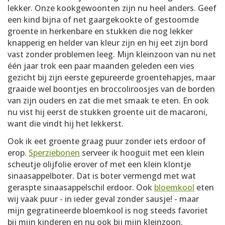
lekker. Onze kookgewoonten zijn nu heel anders. Geef
een kind bijna of net gaargekookte of gestoomde
groente in herkenbare en stukken die nog lekker
knapperig en helder van kleur zijn en hij eet zijn bord
vast zonder problemen leeg. Mijn kleinzoon van nu net
één jaar trok een paar maanden geleden een vies
gezicht bij zijn eerste gepureerde groentehapjes, maar
graaide wel boontjes en broccoliroosjes van de borden
van zijn ouders en zat die met smaak te eten. En ook
nu vist hij eerst de stukken groente uit de macaroni,
want die vindt hij het lekkerst.
Ook ik eet groente graag puur zonder iets erdoor of
erop.
Sperziebonen
serveer ik hooguit met een klein
scheutje olijfolie erover of met een klein klontje
sinaasappelboter. Dat is boter vermengd met wat
geraspte sinaasappelschil erdoor. Ook
bloemkool
eten
wij vaak puur - in ieder geval zonder sausje! - maar
mijn gegratineerde bloemkool is nog steeds favoriet
bij mijn kinderen en nu ook bij mijn kleinzoon.