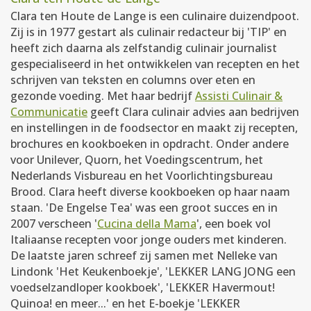
Clara ten Houte de Lange is een culinaire duizendpoot.
Zij is in 1977 gestart als culinair redacteur bij 'TIP' en
heeft zich daarna als zelfstandig culinair journalist
gespecialiseerd in het ontwikkelen van recepten en het
schrijven van teksten en columns over eten en
gezonde voeding. Met haar bedrijf
Assisti Culinair &
Communicatie
geeft Clara culinair advies aan bedrijven
en instellingen in de foodsector en maakt zij recepten,
brochures en kookboeken in opdracht. Onder andere
voor Unilever, Quorn, het Voedingscentrum, het
Nederlands Visbureau en het Voorlichtingsbureau
Brood. Clara heeft diverse kookboeken op haar naam
staan. 'De Engelse Tea' was een groot succes en in
2007 verscheen '
Cucina della Mama
', een boek vol
Italiaanse recepten voor jonge ouders met kinderen.
De laatste jaren schreef zij samen met Nelleke van
Lindonk 'Het Keukenboekje', 'LEKKER LANG JONG een
voedselzandloper kookboek', 'LEKKER Havermout!
Quinoa! en meer...' en het E-boekje 'LEKKER