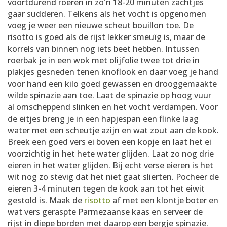
voortdurend roeren in zo'n 18-20 minuten zachtjes
gaar sudderen. Telkens als het vocht is opgenomen
voeg je weer een nieuwe scheut bouillon toe. De
risotto is goed als de rijst lekker smeuïg is, maar de
korrels van binnen nog iets beet hebben. Intussen
roerbak je in een wok met olijfolie twee tot drie in
plakjes gesneden tenen knoflook en daar voeg je hand
voor hand een kilo goed gewassen en drooggemaakte
wilde spinazie aan toe. Laat de spinazie op hoog vuur
al omscheppend slinken en het vocht verdampen. Voor
de eitjes breng je in een hapjespan een flinke laag
water met een scheutje azijn en wat zout aan de kook.
Breek een goed vers ei boven een kopje en laat het ei
voorzichtig in het hete water glijden. Laat zo nog drie
eieren in het water glijden. Bij echt verse eieren is het
wit nog zo stevig dat het niet gaat slierten. Pocheer de
eieren 3-4 minuten tegen de kook aan tot het eiwit
gestold is. Maak de
risotto
af met een klontje boter en
wat vers geraspte Parmezaanse kaas en serveer de
rijst in diepe borden met daarop een bergje spinazie.