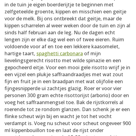
in de tuin je eigen boerderijtje te beginnen met
zelfgeteelde groente, kippen en misschien een geitje
voor de melk. Bij ons ontbreekt dat geitje, maar de
kippen scharrelen al weer weken door de tuin en zijn al
sinds half februari aan de leg. Nu de dagen echt
lengen zijn er elke dag wel een of twee eieren. Ruim
voldoende voor af en toe een lekkere kaasomelet,
hartige taart,
spaghetti carbonara
of mijn
lievelingsgerecht risotto met wilde spinazie en een
gepocheerd eitje. Voor een mooi gele risotto wrijf je in
een vijzel een plukje saffraandraadjes met wat zout
fijn en fruit je in een braadpan met wat olijfolie een
fijngesnipperde ui zachtjes glazig. Roer er voor vier
personen 300 gram echte risottorijst (arborio) door en
voeg het saffraanmengsel toe. Bak de rijstkorrels al
roerende tot ze rondom glanzen. Dan schenk je er een
flinke scheut wijn bij en wacht je tot het vocht
verdampt is. Voeg nu scheut voor scheut ongeveer 900
ml kippenbouillon toe en laat de rijst onder