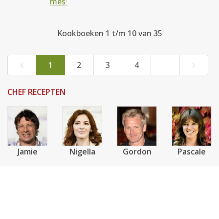
mes'
Kookboeken 1 t/m 10 van 35
‹
›
1
2
3
4
CHEF RECEPTEN
Jamie
Nigella
Gordon
Pascale