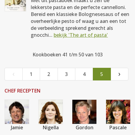
Met dit pastaboek maakt u zelf de
lekkerste pasta en de perfecte cannelloni.
Bereid een klassieke Bolognesesaus of een
overheerlijke pesto of waag u aan een tot
de verbeelding sprekend gerecht als
gnocchi...
bekijk 'The art of pasta'
Kookboeken 41 t/m 50 van 103
‹
›
1
2
3
4
5
CHEF RECEPTEN
Jamie
Nigella
Gordon
Pascale