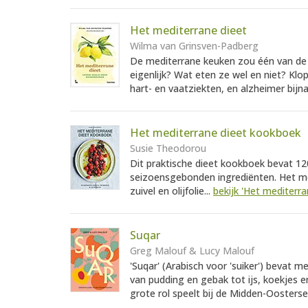
Het mediterrane dieet
Wilma van Grinsven-Padberg
De mediterrane keuken zou één van de 
eigenlijk? Wat eten ze wel en niet? Klo
hart- en vaatziekten, en alzheimer bijn
Het mediterrane dieet kookboek
Susie Theodorou
Dit praktische dieet kookboek bevat 12
seizoensgebonden ingrediënten. Het medi
zuivel en olijfolie...
bekijk 'Het mediterr
Suqar
Greg Malouf & Lucy Malouf
'Suqar' (Arabisch voor 'suiker') bevat 
van pudding en gebak tot ijs, koekjes e
grote rol speelt bij de Midden-Oosterse