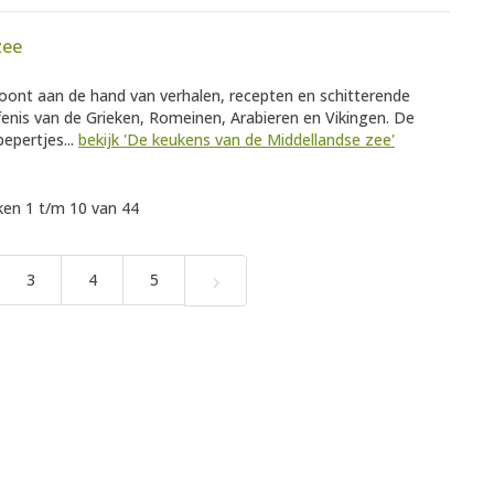
zee
oont aan de hand van verhalen, recepten en schitterende
erfenis van de Grieken, Romeinen, Arabieren en Vikingen. De
pepertjes...
bekijk 'De keukens van de Middellandse zee'
en 1 t/m 10 van 44
›
3
4
5