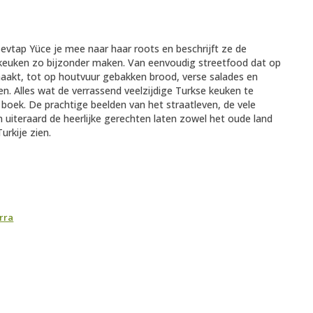
Sevtap Yüce je mee naar haar roots en beschrijft ze de
 keuken zo bijzonder maken. Van eenvoudig streetfood dat op
smaakt, tot op houtvuur gebakken brood, verse salades en
en. Alles wat de verrassend veelzijdige Turkse keuken te
it boek. De prachtige beelden van het straatleven, de vele
 uiteraard de heerlijke gerechten laten zowel het oude land
rkije zien.
rra