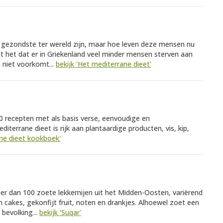
gezondste ter wereld zijn, maar hoe leven deze mensen nu
pt het dat er in Griekenland veel minder mensen sterven aan
a niet voorkomt...
bekijk 'Het mediterrane dieet'
0 recepten met als basis verse, eenvoudige en
terrane dieet is rijk aan plantaardige producten, vis, kip,
ane dieet kookboek'
meer dan 100 zoete lekkernijen uit het Midden-Oosten, variërend
n cakes, gekonfijt fruit, noten en drankjes. Alhoewel zoet een
 bevolking...
bekijk 'Suqar'