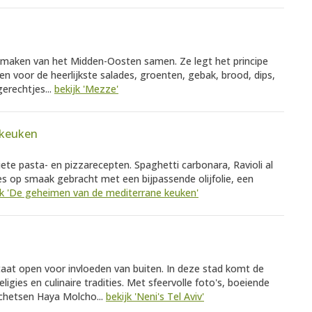
 smaken van het Midden-Oosten samen. Ze legt het principe
en voor de heerlijkste salades, groenten, gebak, brood, dips,
gerechtjes...
bekijk 'Mezze'
 keuken
ete pasta- en pizzarecepten. Spaghetti carbonara, Ravioli al
lles op smaak gebracht met een bijpassende olijfolie, een
jk 'De geheimen van de mediterrane keuken'
 staat open voor invloeden van buiten. In deze stad komt de
igies en culinaire tradities. Met sfeervolle foto's, boeiende
schetsen Haya Molcho...
bekijk 'Neni's Tel Aviv'