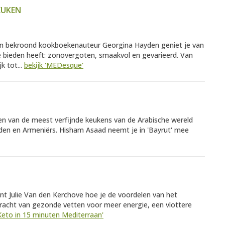
EUKEN
an bekroond kookboekenauteur Georgina Hayden geniet je van
e bieden heeft: zonovergoten, smaakvol en gevarieerd. Van
k tot...
bekijk 'MEDesque'
en van de meest verfijnde keukens van de Arabische wereld
rden en Armeniërs. Hisham Asaad neemt je in 'Bayrut' mee
ont Julie Van den Kerchove hoe je de voordelen van het
racht van gezonde vetten voor meer energie, een vlottere
'Keto in 15 minuten Mediterraan'