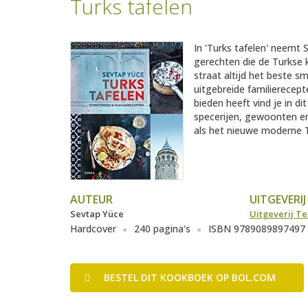
Turks tafelen
In 'Turks tafelen' neemt 
gerechten die de Turkse
straat altijd het beste 
uitgebreide familierecept
bieden heeft vind je in d
specerijen, gewoonten en
als het nieuwe moderne Tu
AUTEUR
UITGEVERIJ
Sevtap Yüce
Uitgeverij Te
Hardcover
240 pagina's
ISBN 9789089897497
BESTEL
DIT KOOKBOEK
OP BOL.COM