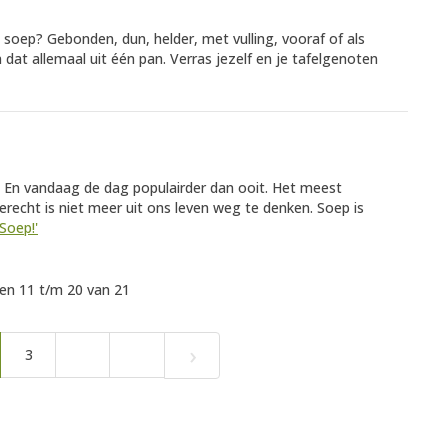
ls soep? Gebonden, dun, helder, met vulling, vooraf of als
 dat allemaal uit één pan. Verras jezelf en je tafelgenoten
t. En vandaag de dag populairder dan ooit. Het meest
gerecht is niet meer uit ons leven weg te denken. Soep is
'Soep!'
n 11 t/m 20 van 21
›
3