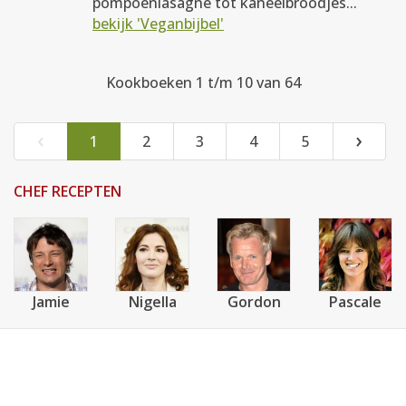
pompoenlasagne tot kaneelbroodjes...
bekijk 'Veganbijbel'
Kookboeken 1 t/m 10 van 64
‹
›
1
2
3
4
5
CHEF RECEPTEN
Jamie
Nigella
Gordon
Pascale