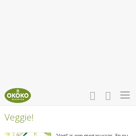
Veggie!
INLOGGEN
HOME
'Veg!' is een megasucces. En nu