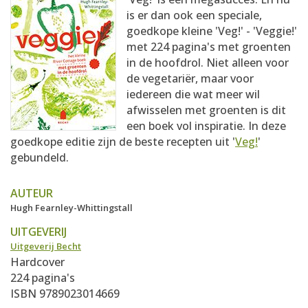
AANMELDEN
RECEPTEN
is er dan ook een speciale,
goedkope kleine 'Veg!' - 'Veggie!'
met 224 pagina's met groenten
WEEKMENU'S
in de hoofdrol. Niet alleen voor
de vegetariër, maar voor
iedereen die wat meer wil
KOOKBOEKEN
afwisselen met groenten is dit
een boek vol inspiratie. In deze
goedkope editie zijn de beste recepten uit '
Veg!
'
gebundeld.
AUTEUR
Hugh Fearnley-Whittingstall
UITGEVERIJ
Uitgeverij Becht
Hardcover
224 pagina's
ISBN 9789023014669