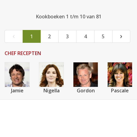
Kookboeken 1 t/m 10 van 81
‹
›
1
2
3
4
5
CHEF RECEPTEN
Jamie
Nigella
Gordon
Pascale