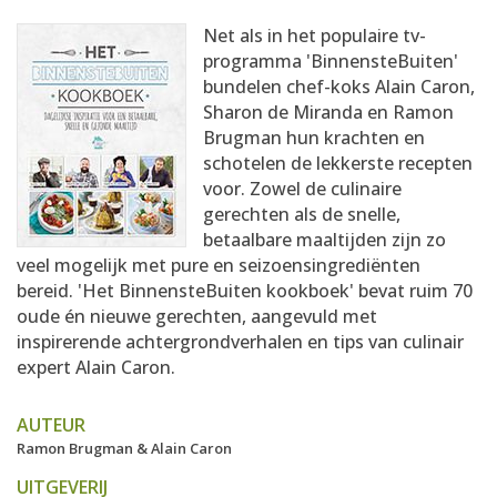
AANMELDEN
RECEPTEN
Net als in het populaire tv-
programma 'BinnensteBuiten'
bundelen chef-koks Alain Caron,
WEEKMENU'S
Sharon de Miranda en Ramon
Brugman hun krachten en
schotelen de lekkerste recepten
KOOKBOEKEN
voor. Zowel de culinaire
gerechten als de snelle,
betaalbare maaltijden zijn zo
veel mogelijk met pure en seizoensingrediënten
bereid. 'Het BinnensteBuiten kookboek' bevat ruim 70
oude én nieuwe gerechten, aangevuld met
inspirerende achtergrondverhalen en tips van culinair
expert Alain Caron.
AUTEUR
Ramon Brugman & Alain Caron
UITGEVERIJ