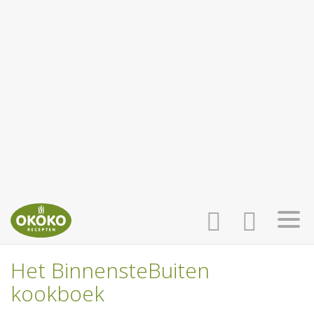
Het BinnensteBuiten
INLOGGEN
HOME
kookboek