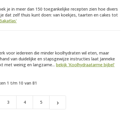
oek je in meer dan 150 toegankelijke recepten zien hoe divers
e dat zelf thuis kunt doen: van koekjes, taarten en cakes tot
Bakatlas'
erk voor iedereen die minder koolhydraten wil eten, maar
 hand van duidelijke en stapsgewijze instructies laat Janneke
kt met weinig en langzame...
bekijk 'Koolhydraatarme bijbel'
en 1 t/m 10 van 81
›
3
4
5