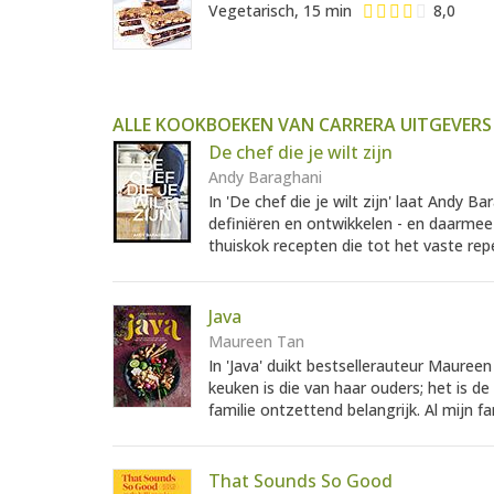
Vegetarisch, 15 min
8,0
ALLE KOOKBOEKEN VAN CARRERA UITGEVERS
De chef die je wilt zijn
Andy Baraghani
In 'De chef die je wilt zijn' laat Andy B
definiëren en ontwikkelen - en daarmee d
thuiskok recepten die tot het vaste rep
Java
Maureen Tan
In 'Java' duikt bestsellerauteur Mauree
keuken is die van haar ouders; het is de
familie ontzettend belangrijk. Al mijn fa
That Sounds So Good