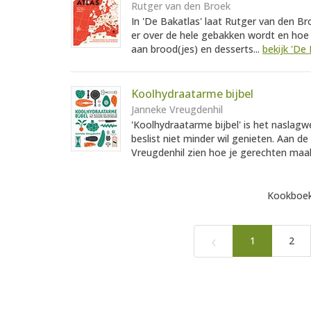
Rutger van den Broek
In 'De Bakatlas' laat Rutger van den Br
er over de hele gebakken wordt en hoe j
aan brood(jes) en desserts...
bekijk 'De 
Koolhydraatarme bijbel
Janneke Vreugdenhil
'Koolhydraatarme bijbel' is het naslagw
beslist niet minder wil genieten. Aan de
Vreugdenhil zien hoe je gerechten maa
Kookboek
‹
1
2