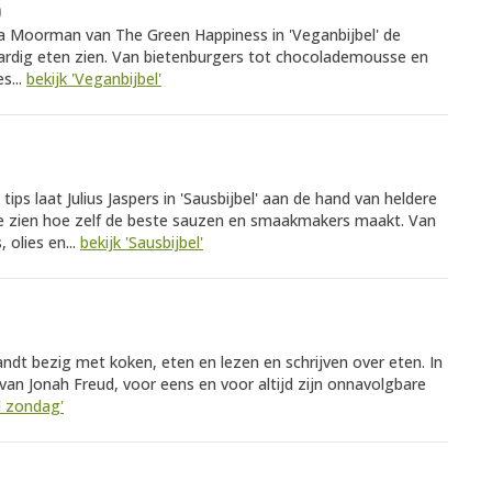
)
a Moorman van The Green Happiness in 'Veganbijbel' de
ardig eten zien. Van bietenburgers tot chocolademousse en
s...
bekijk 'Veganbijbel'
ps laat Julius Jaspers in 'Sausbijbel' aan de hand van heldere
fie zien hoe zelf de beste sauzen en smaakmakers maakt. Van
olies en...
bekijk 'Sausbijbel'
dt bezig met koken, eten en lezen en schrijven over eten. In
e van Jonah Freud, voor eens en voor altijd zijn onnavolgbare
jd zondag'