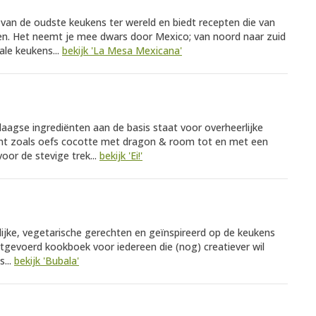
van de oudste keukens ter wereld en biedt recepten die van
en. Het neemt je mee dwars door Mexico; van noord naar zuid
ale keukens...
bekijk 'La Mesa Mexicana'
edaagse ingrediënten aan de basis staat voor overheerlijke
ant zoals oefs cocotte met dragon & room tot en met een
oor de stevige trek...
bekijk 'Ei!'
rolijke, vegetarische gerechten en geïnspireerd op de keukens
tgevoerd kookboek voor iedereen die (nog) creatiever wil
...
bekijk 'Bubala'