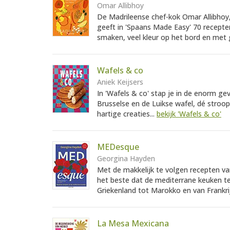
Omar Allibhoy
De Madrileense chef-kok Omar Allibhoy, d
geeft in 'Spaans Made Easy' 70 recepte
smaken, veel kleur op het bord en met g
Wafels & co
Aniek Keijsers
In 'Wafels & co' stap je in de enorm ge
Brusselse en de Luikse wafel, dé stroo
hartige creaties...
bekijk 'Wafels & co'
MEDesque
Georgina Hayden
Met de makkelijk te volgen recepten v
het beste dat de mediterrane keuken t
Griekenland tot Marokko en van Frankrij
La Mesa Mexicana