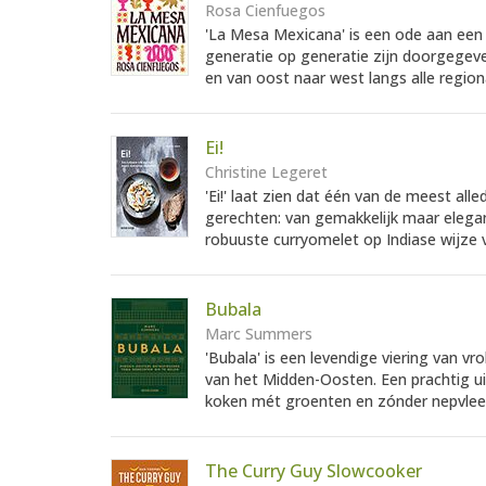
Rosa Cienfuegos
'La Mesa Mexicana' is een ode aan een 
generatie op generatie zijn doorgegev
en van oost naar west langs alle region
Ei!
Christine Legeret
'Ei!' laat zien dat één van de meest all
gerechten: van gemakkelijk maar eleg
robuuste curryomelet op Indiase wijze v
Bubala
Marc Summers
'Bubala' is een levendige viering van v
van het Midden-Oosten. Een prachtig ui
koken mét groenten en zónder nepvlees
The Curry Guy Slowcooker