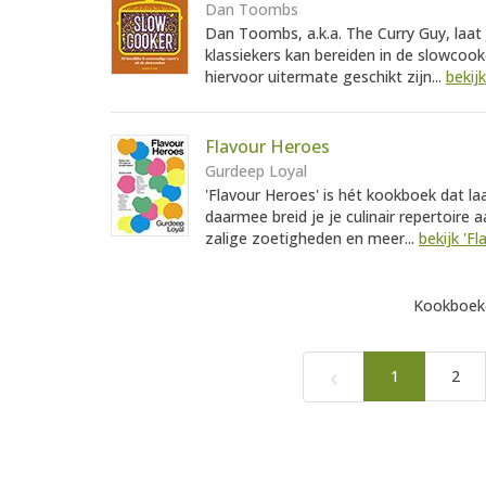
Dan Toombs
Dan Toombs, a.k.a. The Curry Guy, laat 
klassiekers kan bereiden in de slowcooke
hiervoor uitermate geschikt zijn...
bekij
Flavour Heroes
Gurdeep Loyal
'Flavour Heroes' is hét kookboek dat la
daarmee breid je je culinair repertoire a
zalige zoetigheden en meer...
bekijk 'F
Kookboeke
‹
1
2