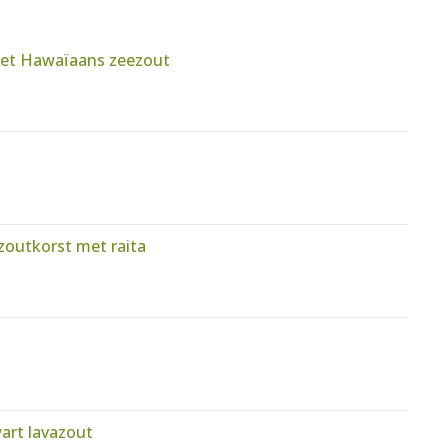
met Hawaïaans zeezout
zoutkorst met raita
art lavazout