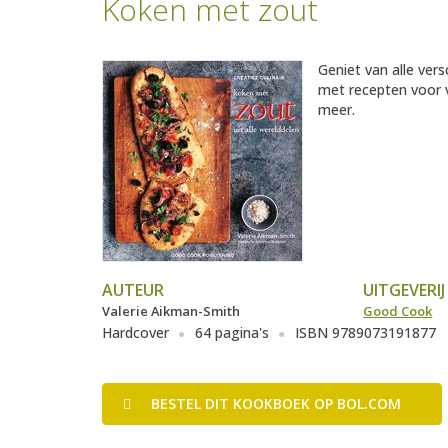
Koken met zout
Geniet van alle ver
met recepten voor v
meer.
AUTEUR
UITGEVERIJ
Valerie Aikman-Smith
Good Cook
Hardcover
64 pagina's
ISBN 9789073191877
BESTEL
DIT KOOKBOEK
OP BOL.COM