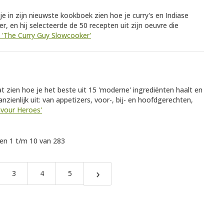
je in zijn nieuwste kookboek zien hoe je curry's en Indiase
r, en hij selecteerde de 50 recepten uit zijn oeuvre die
k 'The Curry Guy Slowcooker'
at zien hoe je het beste uit 15 'moderne' ingrediënten haalt en
anzienlijk uit: van appetizers, voor-, bij- en hoofdgerechten,
lavour Heroes'
n 1 t/m 10 van 283
›
3
4
5