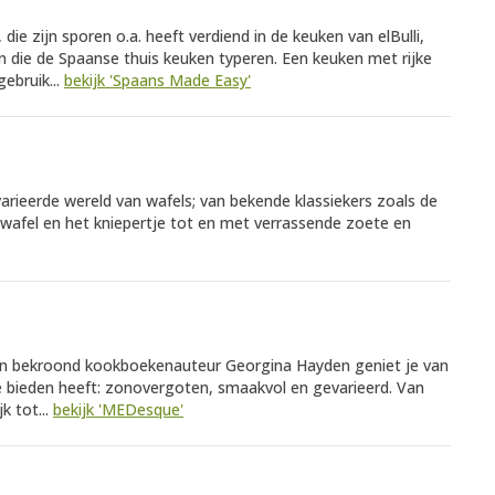
ie zijn sporen o.a. heeft verdiend in de keuken van elBulli,
n die de Spaanse thuis keuken typeren. Een keuken met rijke
ebruik...
bekijk 'Spaans Made Easy'
varieerde wereld van wafels; van bekende klassiekers zoals de
pwafel en het kniepertje tot en met verrassende zoete en
an bekroond kookboekenauteur Georgina Hayden geniet je van
e bieden heeft: zonovergoten, smaakvol en gevarieerd. Van
k tot...
bekijk 'MEDesque'