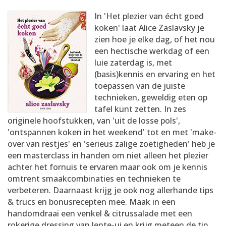
AANMELDEN
RECEPTEN
In 'Het plezier van écht goed
koken' laat Alice Zaslavsky je
zien hoe je elke dag, of het nou
WEEKMENU'S
een hectische werkdag of een
luie zaterdag is, met
(basis)kennis en ervaring en het
KOOKBOEKEN
toepassen van de juiste
technieken, geweldig eten op
tafel kunt zetten. In zes
originele hoofstukken, van 'uit de losse pols',
'ontspannen koken in het weekend' tot en met 'make-
over van restjes' en 'serieus zalige zoetigheden' heb je
een masterclass in handen om niet alleen het plezier
achter het fornuis te ervaren maar ook om je kennis
omtrent smaakcombinaties en technieken te
verbeteren. Daarnaast krijg je ook nog allerhande tips
& trucs en bonusrecepten mee. Maak in een
handomdraai een venkel & citrussalade met een
rokerige dressing van lente-ui en krijg meteen de tip