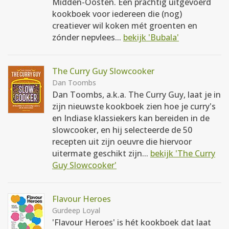
Midden-Oosten. Een prachtig uitgevoerd
kookboek voor iedereen die (nog)
creatiever wil koken mét groenten en
zónder nepvlees...
bekijk 'Bubala'
The Curry Guy Slowcooker
Dan Toombs
Dan Toombs, a.k.a. The Curry Guy, laat je in
zijn nieuwste kookboek zien hoe je curry's
en Indiase klassiekers kan bereiden in de
slowcooker, en hij selecteerde de 50
recepten uit zijn oeuvre die hiervoor
uitermate geschikt zijn...
bekijk 'The Curry
Guy Slowcooker'
Flavour Heroes
Gurdeep Loyal
'Flavour Heroes' is hét kookboek dat laat